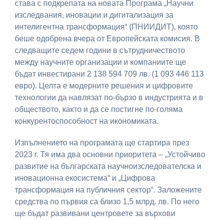
става с подкрепата на новата Програма „Научни
изследвания, иновации и дигитализация за
интелигентна трансформация“ (ПНИИДИТ), която
беше одобрена вчера от Европейската комисия. В
следващите седем години в сътрудничеството
между научните организации и компаниите ще
бъдат инвестирани 2 138 594 709 лв. (1 093 446 113
евро). Целта е модерните решения и цифровите
технологии да навлязат по-бързо в индустрията и в
обществото, както и да се постигне по-голяма
конкурентоспособност на икономиката.
Изпълнението на програмата ще стартира през
2023 г. Тя има два основни приоритета – „Устойчиво
развитие на българската научноизследователска и
иновационна екосистема“ и „Цифрова
трансформация на публичния сектор“. Заложените
средства по първия са близо 1,5 млрд. лв. По него
ще бъдат развивани центровете за върхови