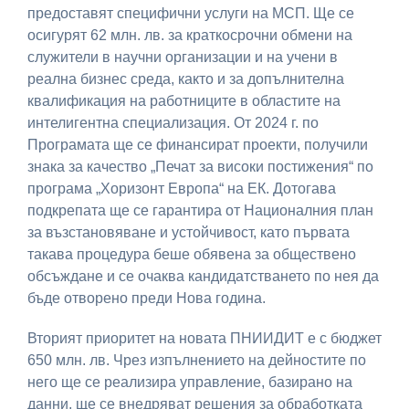
предоставят специфични услуги на МСП. Ще се
осигурят 62 млн. лв. за краткосрочни обмени на
служители в научни организации и на учени в
реална бизнес среда, както и за допълнителна
квалификация на работниците в областите на
интелигентна специализация. От 2024 г. по
Програмата ще се финансират проекти, получили
знака за качество „Печат за високи постижения“ по
програма „Хоризонт Европа“ на ЕК. Дотогава
подкрепата ще се гарантира от Националния план
за възстановяване и устойчивост, като първата
такава процедура беше обявена за обществено
обсъждане и се очаква кандидатстването по нея да
бъде отворено преди Нова година.
Вторият приоритет на новата ПНИИДИТ е с бюджет
650 млн. лв. Чрез изпълнението на дейностите по
него ще се реализира управление, базирано на
данни, ще се внедряват решения за обработката