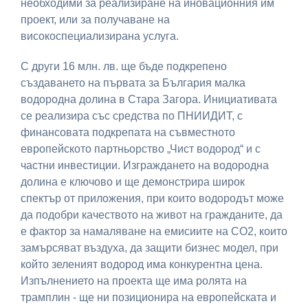
необходими за реализиране на иновационния им
проект, или за получаване на
високоспециализирана услуга.
С други 16 млн. лв. ще бъде подкрепено
създаването на първата за България малка
водородна долина в Стара Загора. Инициативата
се реализира със средства по ПНИИДИТ, с
финансовата подкрепата на съвместното
европейското партньорство „Чист водород“ и с
частни инвестиции. Изграждането на водородна
долина е ключово и ще демонстрира широк
спектър от приложения, при които водородът може
да подобри качеството на живот на гражданите, да
е фактор за намаляване на емисиите на CO2, които
замърсяват въздуха, да защити бизнес модел, при
който зеленият водород има конкурентна цена.
Изпълнението на проекта ще има ролята на
трамплин - ще ни позиционира на европейската и