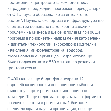
постижения и центровете за компетентност,
изградени в предходния програмен период с пари
от ОП „Наука и образование за интелигентен
растеж“. Научната експертиза и инфраструктура ще
спомагат за решаване на конкретни задачи и
проблеми на бизнеса и ще се използват при общи
програми в приоритетни направления като зелени
и дигитални технологии, високопроизводителни
изчисления, микроелектроника, водород,
възобновяема енергия и др. Разработките ще
бъдат подпомогнати с 550 млн. лв. по различни
грантови схеми.
С 400 млн. лв. ще бъдат финансирани 12
европейски цифрови и иновационни хъбове и
съществуващите регионални иновационни
клъстери. Те ще подпомагат връзката на фирми от
различни сектори и региони с най-близките
специализирани научни организации, но и ще