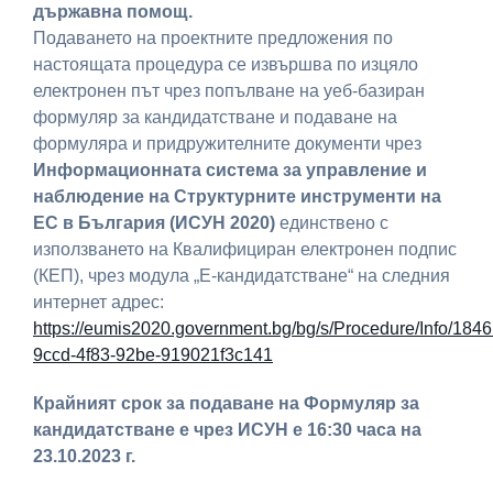
държавна помощ.
Подаването на проектните предложения по
настоящата процедура се извършва по изцяло
електронен път чрез попълване на уеб-базиран
формуляр за кандидатстване и подаване на
формуляра и придружителните документи чрез
Информационната система за управление и
наблюдение на Структурните инструменти на
ЕС в България (ИСУН 2020)
единствено с
използването на Квалифициран електронен подпис
(КЕП), чрез модула „Е-кандидатстване“ на следния
интернет адрес:
https://eumis2020.government.bg/bg/s/Procedure/Info/184
9ccd-4f83-92be-919021f3c141
Крайният срок за подаване на Формуляр за
кандидатстване е чрез ИСУН е 16:30 часа на
23.10.2023 г.