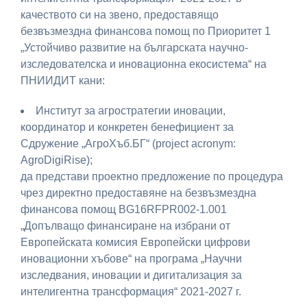
качеството си на звено, предоставящо
безвъзмездна финансова помощ по Приоритет 1
„Устойчиво развитие на българската научно-
изследователска и иновационна екосистема“ на
ПНИИДИТ кани:
Институт за агростратегии иновации,
координатор и конкретен бенефициент за
Сдружение „АгроХъб.БГ“ (project acronym:
AgroDigiRise);
да представи проектно предложение по процедура
чрез директно предоставяне на безвъзмездна
финансова помощ BG16RFPR002-1.001
„Допълващо финансиране на избрани от
Европейската комисия Европейски цифрови
иновационни хъбове“ на програма „Научни
изследвания, иновации и дигитализация за
интелигентна трансформация“ 2021-2027 г.