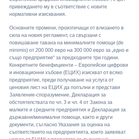
привеждането му в съответствие с новите
нормативни изисквания.
Основните промени, произтичащи от влизането в
сила на новия регламент, са свързани с
повишаване тавана на минималните помощи (de
minimis) от 200 000 евро на 300 000 евро за „едно и
също предприятие“ за предходните три години.
Конкретните бенефициенти – Европейски цифрови
и иновационни хъбове (ЕЦИХ) изискват от всяко
предприятие, преди получаване на услуга от
ценовия лист на ЕЦИХ да попълни и представи
Заявление-споразумение, Декларация за
обстоятелствата по чл. 3 и чл. 4 от Закона за
малките и средните предприятия и Декларация за
държавни/минимални помощи, както и други
документи, съгласно Указания за оценка на
съответствието на предприятията, които заявяват