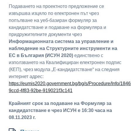
Подаването на проектното предложение се
извършва изцяло по електронен път чрез
попълване на уеб-базиран формуляр за
кандидатстване и подаване на формуляра и
придружителните документи чрез
Информационната система за управление и
наблюдение на Структурните инструменти на
ЕС в България (ИСУН 2020)
единствено с
използването на Квалифициран електронен подпис
(КЕП), чрез модула „Е-кандидатстване“ на следния
интернет адрес:
https://eumis2020.government.bg/bg/s/Procedure/Info/184
9ccd-4f83-92be-919021f3c141
Крайният срок за подаване на Формуляр за
кандидатстване е чрез ИСУН е 16:30 часа на
08.11.2023 г.