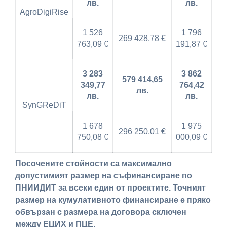
лв.
лв.
AgroDigiRise
1 526
1 796
269 428,78 €
763,09 €
191,87 €
3 283
3 862
579 414,65
349,77
764,42
лв.
лв.
лв.
SynGReDiT
1 678
1 975
296 250,01 €
750,08 €
000,09 €
Посочените стойности са максимално
допустимият размер на съфинансиране по
ПНИИДИТ за всеки един от проектите. Точният
размер на кумулативното финансиране е пряко
обвързан с размера на договора сключен
между ЕЦИХ и ПЦЕ.