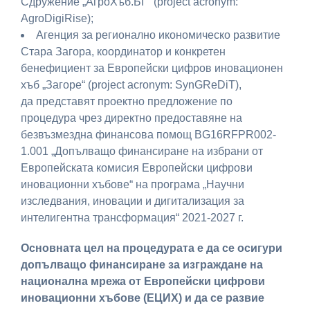
Сдружение „АгроХъб.БГ“ (project acronym:
AgroDigiRise);
Агенция за регионално икономическо развитие
Стара Загора, координатор и конкретен
бенефициент за Европейски цифров иновационен
хъб „Загоре“ (project acronym: SynGReDiT),
да представят проектно предложение по
процедура чрез директно предоставяне на
безвъзмездна финансова помощ BG16RFPR002-
1.001 „Допълващо финансиране на избрани от
Европейската комисия Европейски цифрови
иновационни хъбове“ на програма „Научни
изследвания, иновации и дигитализация за
интелигентна трансформация“ 2021-2027 г.
Основната цел на процедурата е
да се осигури
допълващо финансиране за изграждане на
национална мрежа от Европейски цифрови
иновационни хъбове (ЕЦИХ) и да се развие