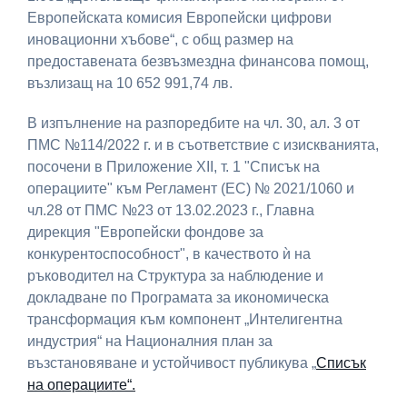
Европейската комисия Европейски цифрови
иновационни хъбове“, с общ размер на
предоставената безвъзмездна финансова помощ,
възлизащ на 10 652 991,74 лв.
В изпълнение на разпоредбите на чл. 30, ал. 3 от
ПМС №114/2022 г. и в съответствие с изискванията,
посочени в Приложение XII, т. 1 "Списък на
операциите" към Регламент (ЕС) № 2021/1060 и
чл.28 от ПМС №23 от 13.02.2023 г., Главна
дирекция "Европейски фондове за
конкурентоспособност", в качеството ѝ на
ръководител на Структура за наблюдение и
докладване по Програмата за икономическа
трансформация към компонент „Интелигентна
индустрия“ на Националния план за
възстановяване и устойчивост публикува
„
Списък
на операциите“.