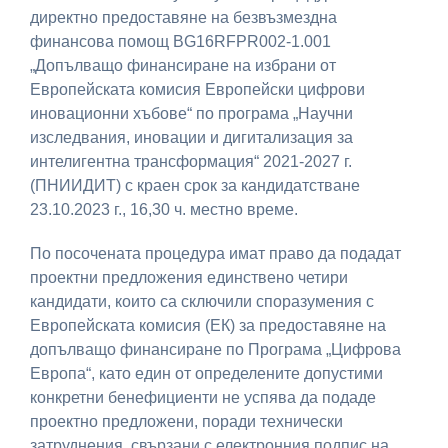
директно предоставяне на безвъзмездна
финансова помощ BG16RFPR002-1.001
„Допълващо финансиране на избрани от
Европейската комисия Европейски цифрови
иновационни хъбове“ по програма „Научни
изследвания, иновации и дигитализация за
интелигентна трансформация“ 2021-2027 г.
(ПНИИДИТ) с краен срок за кандидатстване
23.10.2023 г., 16,30 ч. местно време.
По посочената процедура имат право да подадат
проектни предложения единствено четири
кандидати, които са сключили споразумения с
Европейската комисия (ЕК) за предоставяне на
допълващо финансиране по Програма „Цифрова
Европа“, като един от определените допустими
конкретни бенефициенти не успява да подаде
проектно предложени, поради технически
затруднения, свързани с електронния подпис на