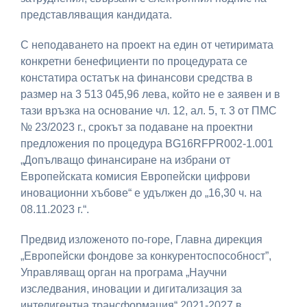
представляващия кандидата.
С неподаването на проект на един от четиримата
конкретни бенефициенти по процедурата се
констатира остатък на финансови средства в
размер на 3 513 045,96 лева, който не е заявен и в
тази връзка на основание чл. 12, ал. 5, т. 3 от ПМС
№ 23/2023 г., срокът за подаване на проектни
предложения по процедура BG16RFPR002-1.001
„Допълващо финансиране на избрани от
Европейската комисия Европейски цифрови
иновационни хъбове“ е удължен до „16,30 ч. на
08.11.2023 г.“.
Предвид изложеното по-горе, Главна дирекция
„Европейски фондове за конкурентоспособност”,
Управляващ орган на програма „Научни
изследвания, иновации и дигитализация за
интелигентна трансформация“ 2021-2027 в