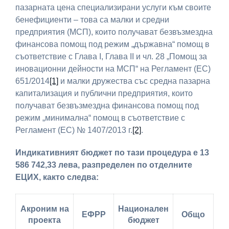
пазарната цена специализирани услуги към своите
бенефициенти – това са малки и средни
предприятия (МСП), които получават безвъзмездна
финансова помощ под режим „държавна“ помощ в
съответствие с Глава I, Глава II и чл. 28 „Помощ за
иновационни дейности на МСП“ на Регламент (ЕС)
651/2014
[1]
и малки дружества със средна пазарна
капитализация и публични предприятия, които
получават безвъзмездна финансова помощ под
режим „минимална“ помощ в съответствие с
Регламент (ЕС) № 1407/2013 г.
[2]
.
Индикативният бюджет по тази процедура е
13
586 742,33 лева, разпределен по отделните
ЕЦИХ, както следва:
Акроним на
Национален
ЕФРР
Общо
проекта
бюджет