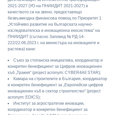
2021-2027 (УО на ПНИИДИТ 2021-2027) в
качеството си на звено, предоставящо
безвъзмездна финансова помощ по Приоритет 1
„Устойчиво развитие на българската научно-
изследователска и иновационна екосистема“ на
ПНИИДИТ (съгласно Заповед № РД-14-
222/22.06.2023 г. на министъра на иновациите и
растежа) кани:
Съюз за стопанска инициатива, координатор и
конкретен бенефициент за Цифров иновационен
хъб „Тракия“ (project acronym: CYBER4All STAR);
Камара на строителите в България, координатор
и конкретен бенефициент за „Европейски цифров
иновационен хъб в сектор строителство“ (project
acronym: EDICS);
Институт за агростратегии иновации,
координатор и конкретен бенефициент за