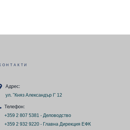
КОНТАКТИ
Адрес:
ул. "Княз Александър I" 12
Телефон:
+359 2 807 5381 - Деловодство
+359 2 932 9220 - Главна Дирекция ЕФК