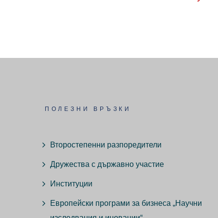
ПОЛЕЗНИ ВРЪЗКИ
Второстепенни разпоредители
Дружества с държавно участие
Институции
Европейски програми за бизнеса „Научни
изследвания и иновации“