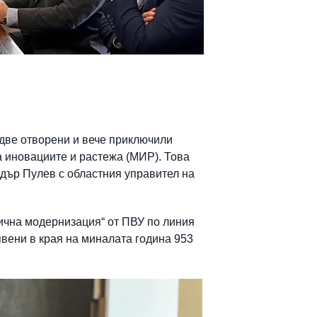
две отворени и вече приключили
а иновациите и растежа (МИР). Това
дър Пулев с областния управител на
гична модернизация“ от ПВУ по линия
явени в края на миналата година 953