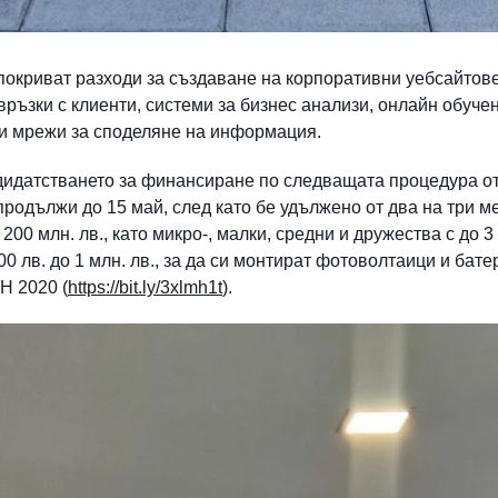
 покриват разходи за създаване на корпоративни уебсайтов
 връзки с клиенти, системи за бизнес анализи, онлайн обуче
и мрежи за споделяне на информация.
дидатстването за финансиране по следващата процедура от
продължи до 15 май, след като бе удължено от два на три 
00 млн. лв., като микро-, малки, средни и дружества с до 3
00 лв. до 1 млн. лв., за да си монтират фотоволтаици и бат
Н 2020 (
https://bit.ly/3xlmh1t
).