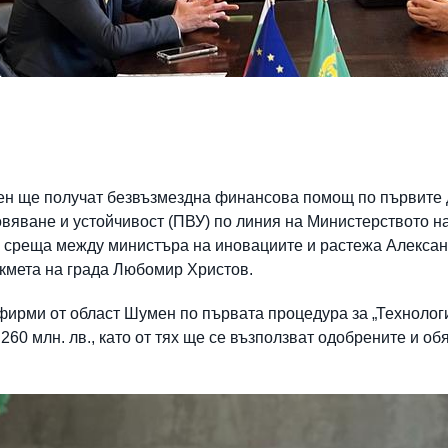
ен ще получат безвъзмездна финансова помощ по първите 
овяване и устойчивост (ПВУ) по линия на Министерството н
а среща между министъра на иновациите и растежа Алексан
кмета на града Любомир Христов.
 фирми от област Шумен по първата процедура за „Техноло
260 млн. лв., като от тях ще се възползват одобрените и об