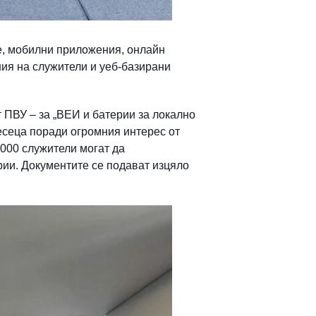
е, мобилни приложения, онлайн
ния на служители и уеб-базирани
 ПВУ – за „ВЕИ и батерии за локално
месеца поради огромния интерес от
 000 служители могат да
ерии. Документите се подават изцяло