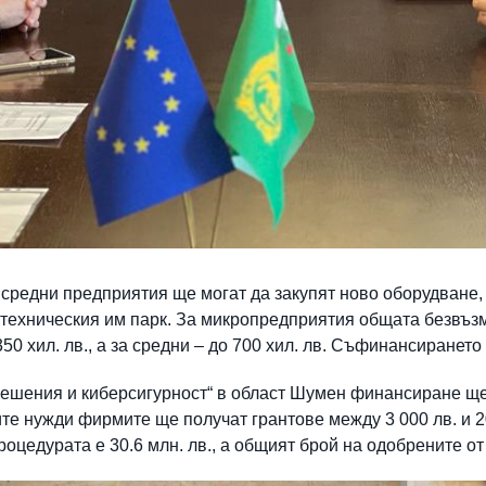
 средни предприятия ще могат да закупят ново оборудване,
техническия им парк. За микропредприятия общата безвъзм
350 хил. лв., а за средни – до 700 хил. лв. Съфинансирането
решения и киберсигурност“ в област Шумен финансиране ще
ите нужди фирмите ще получат грантове между 3 000 лв. и 20
цедурата е 30.6 млн. лв., а общият брой на одобрените от