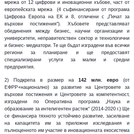
мрежа от 12 цифрови и иновационни хъбове, част от
европейската мрежа (4 съфинансирани от програма
Цифрова Европа на ЕК и 8, отличени с „Печат за
върхови постижения“). Хъбовете представляват
обединения между бизнес, научни организации и
университети, неправителствен сектор и технологични
и бизнес- медиатори. Те ще бъдат изградени във всички
региони за планиране и ще предоставят
специализирани услуги за малки и средни
предприятия.
2) Подкрепа в размер на
142 млн. евро
(от
ЕФРР+национално) за развитие на Центровете за
върхови постижения и Центровете за компетентност,
изградени по Оперативна програма „Наука и
образование за интелигентен растеж“ (2014-2020 г.) Ще
се финансира тяхното устойчиво развитие, засилване
на капацитета им за приложни изследвания и
пълноценното им участие в иновационната екосистема