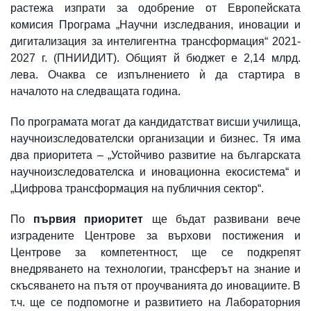
растежа изпрати за одобрение от Европейската
комисия Програма „Научни изследвания, иновации и
дигитализация за интелигентна трансформация“ 2021-
2027 г. (ПНИИДИТ). Общият й бюджет е 2,14 млрд.
лева. Очаква се изпълнението ѝ да стартира в
началото на следващата година.
По програмата могат да кандидатстват висши училища,
научноизследователски организации и бизнес. Тя има
два приоритета – „Устойчиво развитие на българската
научноизследователска и иновационна екосистема“ и
„Цифрова трансформация на публичния сектор“.
По
първия приоритет
ще бъдат развивани вече
изградените Центрове за върхови постижения и
Центрове за компетентност, ще се подкрепят
внедряването на технологии, трансферът на знание и
скъсяването на пътя от проучванията до иновациите. В
т.ч. ще се подпомогне и развитието на Лабораторния