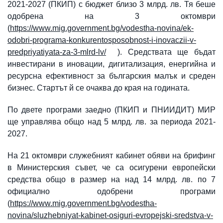
2021-2027 (ПКИП) с бюджет близо 3 млрд. лв. Тя беше
одобрена на 3 октомври
(
https://www.mig.government.bg/vodestha-novina/ek-
odobri-programa-konkurentosposobnost-i-inovaczii-v-
predpriyatiyata-za-3-mlrd-lv/
). Средствата ще бъдат
инвестирани в иновации, дигитализация, енергийна и
ресурсна ефективност за българския малък и среден
бизнес. Стартът й се очаква до края на годината.
По двете програми заедно (ПКИП и ПНИИДИТ) МИР
ще управлява общо над 5 млрд. лв. за периода 2021-
2027.
На 21 октомври служебният кабинет обяви на брифинг
в Министерския съвет, че са осигурени европейски
средства общо в размер на над 14 млрд. лв. по 7
официално одобрени програми
(
https://www.mig.government.bg/vodestha-
novina/sluzhebniyat-kabinet-osiguri-evropejski-sredstva-v-