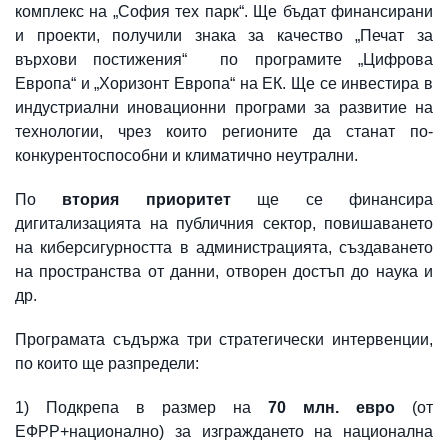
комплекс на „София тех парк“. Ще бъдат финансирани
и проекти, получили знака за качество „Печат за
върхови постижения“ по програмите „Цифрова
Европа“ и „Хоризонт Европа“ на ЕК. Ще се инвестира в
индустриални иновационни програми за развитие на
технологии, чрез които регионите да станат по-
конкурентоспособни и климатично неутрални.
По
втория приоритет
ще се финансира
дигитализацията на публичния сектор, повишаването
на киберсигурността в администрацията, създаването
на пространства от данни, отворен достъп до наука и
др.
Програмата съдържа три стратегически интервенции,
по които ще разпредели:
1) Подкрепа в размер на
70 млн. евро
(от
ЕФРР+национално) за изграждането на национална