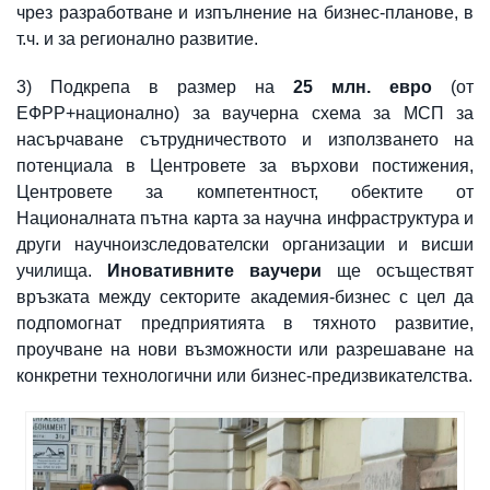
чрез разработване и изпълнение на бизнес-планове, в
т.ч. и за регионално развитие.
3) Подкрепа в размер на
25 млн. евро
(от
ЕФРР+национално) за ваучерна схема за МСП за
насърчаване сътрудничеството и използването на
потенциала в Центровете за върхови постижения,
Центровете за компетентност, обектите от
Националната пътна карта за научна инфраструктура и
други научноизследователски организации и висши
училища.
Иновативните ваучери
ще осъществят
връзката между секторите академия-бизнес с цел да
подпомогнат предприятията в тяхното развитие,
проучване на нови възможности или разрешаване на
конкретни технологични или бизнес-предизвикателства.