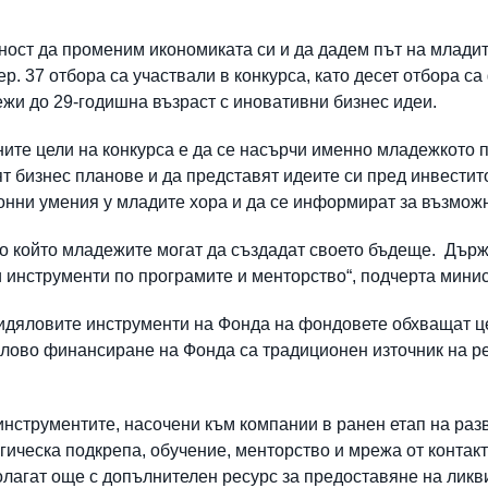
ост да променим икономиката си и да дадем път на младите
р. 37 отбора са участвали в конкурса, като десет отбора са
жи до 29-годишна възраст с иновативни бизнес идеи.
ните цели на конкурса е да се насърчи именно младежкото п
вят бизнес планове и да представят идеите си пред инвестит
ионни умения у младите хора и да се информират за възмож
по който младежите могат да създадат своето бъдеще. Дър
 инструменти по програмите и менторство“, подчерта минис
азидяловите инструменти на Фонда на фондовете обхващат ц
ялово финансиране на Фонда са традиционен източник на ре
инструментите, насочени към компании в ранен етап на раз
ическа подкрепа, обучение, менторство и мрежа от контакт
олагат още с допълнителен ресурс за предоставяне на ликв