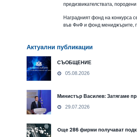
предизвикателствата, породени 
Наградният фонд на конкурса с
във ФнФ и фонд мениджърите, п
Актуални публикации
СЪОБЩЕНИЕ
05.08.2026
Министър Василев: Затягаме пр
29.07.2026
Oще 286 фирми получават подкр