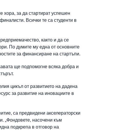
 хора, за да стартират успешен
 финалисти. Всички те са студенти в
редприемачество, както и да се
ори. По думите му една от основните
ностите за финансиране на стартъпи.
жавата ще подпомогне всяка добра и
търът.
елия цикъл от развитието на дадена
сурс за развитие на иновациите в
витие, са предвидени акселераторски
и. „Фондовете, насочени към
идна подкрепа в отговор на