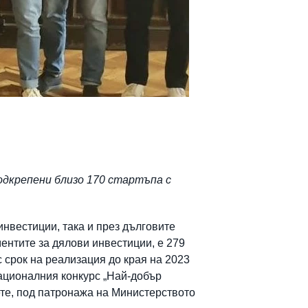
одкрепени близо 170 стартъпа с
нвестиции, така и през дълговите
ентите за дялови инвестиции, е 279
ъс срок на реализация до края на 2023
Националния конкурс „Най-добър
ете, под патронажа на Министерството