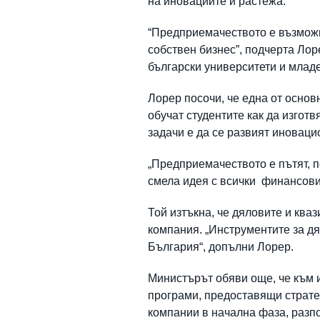
на иновациите и растежа.
“Предприемачеството е възможн
собствен бизнес”, подчерта Лоре
български университети и младе
Лорер посочи, че една от основ
обучат студентите как да изгот
задачи е да се развият иновац
„Предприемачеството е пътят, 
смела идея с всички финансови
Той изтъкна, че дяловите и кв
компания. „Инструментите за д
България“, допълни Лорер.
Министърът обяви още, че към 
програми, предоставящи стратег
компании в начална фаза, разп