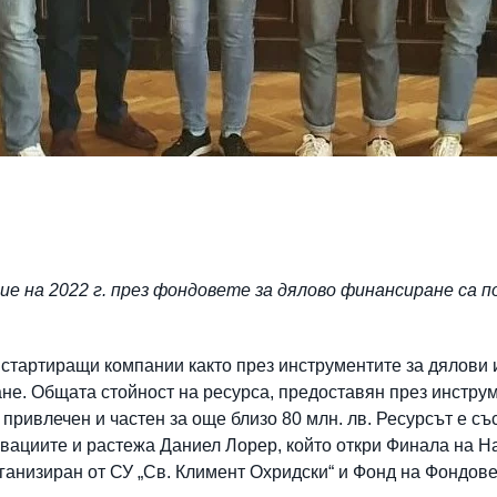
е на 2022 г. през фондовете за дялово финансиране са п
стартиращи компании както през инструментите за дялови и
не. Общата стойност на ресурса, предоставян през инструм
е привлечен и частен за още близо 80 млн. лв. Ресурсът е с
новациите и растежа Даниел Лорер, който откри Финала на 
организиран от СУ „Св. Климент Охридски“ и Фонд на Фондов