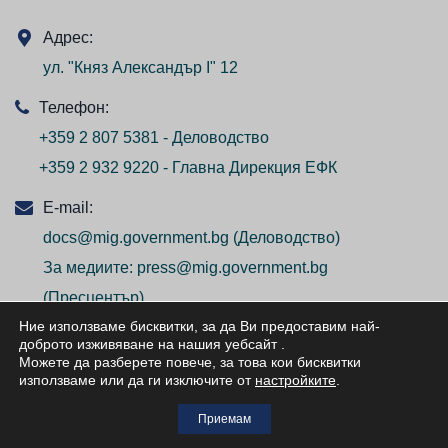
Адрес:
ул. "Княз Александър I" 12
Телефон:
+359 2 807 5381 - Деловодство
+359 2 932 9220 - Главна Дирекция ЕФК
E-mail:
docs@mig.government.bg
(Деловодство)
За медиите:
press@mig.government.bg
(Пресцентър)
Ние използваме бисквитки, за да Ви предоставим най-
доброто изживяване на нашия уебсайт
.
Можете да разберете повече, за това кои бисквитки
използваме или да ги изключите от
настройките
.
© ВСИЧКИ ПРАВА ЗАПАЗЕНИ/ALL RIGHTS
Приемам
RESERVED 2026