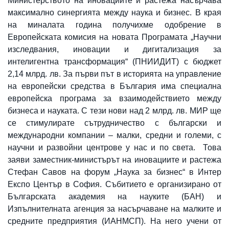
Министерството на иновациите и растежа насърчава
максимално синергията между наука и бизнес. В края
на миналата година получихме одобрение в
Европейската комисия на новата Програмата „Научни
изследвания, иновации и дигитализация за
интелигентна трансформация“ (ПНИИДИТ) с бюджет
2,14 млрд. лв. За първи път в историята на управление
на европейски средства в България има специална
европейска програма за взаимодействието между
бизнеса и науката. С тези нови над 2 млрд. лв. МИР ще
се стимулирате сътрудничество с български и
международни компании – малки, средни и големи, с
научни и развойни центрове у нас и по света. Това
заяви заместник-министърът на иновациите и растежа
Стефан Савов на форум „Наука за бизнес“ в Интер
Експо Център в София. Събитието е организирано от
Българската академия на науките (БАН) и
Изпълнителната агенция за насърчаване на малките и
средните предприятия (ИАНМСП). На него учени от