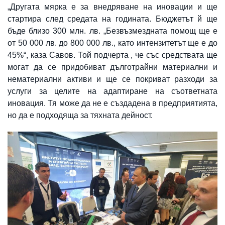
„Другата мярка е за внедряване на иновации и ще
стартира след средата на годината. Бюджетът й ще
бъде близо 300 млн. лв. „Безвъзмездната помощ ще е
от 50 000 лв. до 800 000 лв., като интензитетът ще е до
45%“, каза Савов. Той подчерта , че със средствата ще
могат да се придобиват дълготрайни материални и
нематериални активи и ще се покриват разходи за
услуги за целите на адаптиране на съответната
иновация. Тя може да не е създадена в предприятията,
но да е подходяща за тяхната дейност.