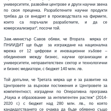
университети, развойни центрове и други научни звена
по своя преценка. Разработените научни продукти
трябва да се внедрят в производствата на фирмите,
които са поръчали разработките, и да се
комерсиализират“, посочи той.
Зам.-министър Савов обяви, че Втората мярка от
ПНИИДИТ ще бъде за изграждане на национална
мрежа от 12 цифрови и иновационни хъбове –
обединения между бизнес, научни организации и
университети, неправителствен сектор и технологични
и бизнес медиатори, с бюджет 140 млн. лв.
Той допълни, че Третата мярка ще е за развитие на
Центровете за върхови постижения и Центровете за
компетентност, изградени по Оперативна програма
„Наука и образование за интелигентен растеж“ (2014-
2020 г.) с бюджет над 280 млн. лв., по която
кандидатстването се очаква да бъде обявено също