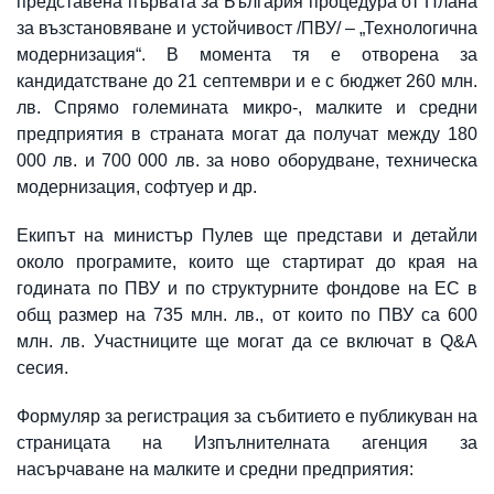
представена първата за България процедура от Плана
за възстановяване и устойчивост /ПВУ/ – „Технологична
модернизация“. В момента тя е отворена за
кандидатстване до 21 септември и е с бюджет 260 млн.
лв. Спрямо големината микро-, малките и средни
предприятия в страната могат да получат между 180
000 лв. и 700 000 лв. за ново оборудване, техническа
модернизация, софтуер и др.
Екипът на министър Пулев ще представи и детайли
около програмите, които ще стартират до края на
годината по ПВУ и по структурните фондове на ЕС в
общ размер на 735 млн. лв., от които по ПВУ са 600
млн. лв. Участниците ще могат да се включат в Q&A
сесия.
Формуляр за регистрация за събитието е публикуван на
страницата на Изпълнителната агенция за
насърчаване на малките и средни предприятия: