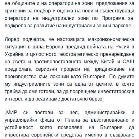
на общините и на оператори на зони предложения за
критерии за подбор и оценка на нови и съществуващи
оператори на индустриални зони по Програма за
подкрепа за развитие на индустриални зони и паркове.
Лорер подчерта, че настоящата макроикономическа
ситуация в цяла Европа предвид войната на Русия в
Украйна и цялостното геостратегическо пренареждане
на света и противопоставянето между Китай и САЩ
предполага сериозни процеси на придвижване на
производства към локации като България. По думите
му индустриалните зони са една от целите, в която
трябва да сме готови, за да посрещнем инвеститорския
интерес и да реагираме достатъчно бързо.
„МИР си постави за цел, администрирайки и
управлявайки фиша от Плана за възстановяване и
устойчивост, което позволява на България да
инвестира европейски средства именно в създаване