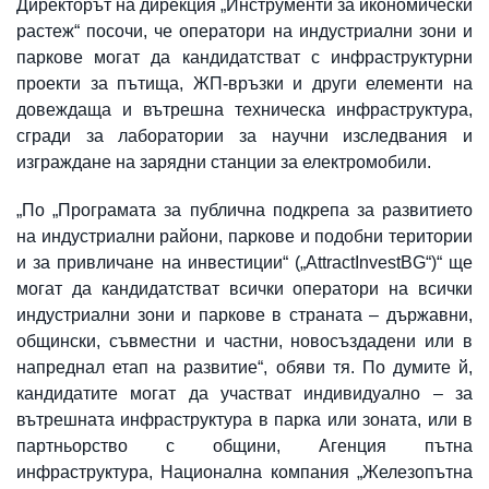
Директорът на дирекция „Инструменти за икономически
растеж“ посочи, че оператори на индустриални зони и
паркове могат да кандидатстват с инфраструктурни
проекти за пътища, ЖП-връзки и други елементи на
довеждаща и вътрешна техническа инфраструктура,
сгради за лаборатории за научни изследвания и
изграждане на зарядни станции за електромобили.
„По „Програмата за публична подкрепа за развитието
на индустриални райони, паркове и подобни територии
и за привличане на инвестиции“ („AttractInvestBG“)“ ще
могат да кандидатстват всички оператори на всички
индустриални зони и паркове в страната – държавни,
общински, съвместни и частни, новосъздадени или в
напреднал етап на развитие“, обяви тя. По думите й,
кандидатите могат да участват индивидуално – за
вътрешната инфраструктура в парка или зоната, или в
партньорство с общини, Агенция пътна
инфраструктура, Национална компания „Железопътна