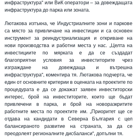
инфраструктура“ или ВиК оператори – за довеждащата
инфраструктура до парка или зоната.
Лютакова изтъкна, че Индустриалните зони и паркове
са място за привличане на инвестиции и са основен
инструмент за реиндустриализация и откриване на
нови производства и работни места у нас. „Целта на
инвестициите по мярката е да се създадат
благоприятни условия за инвеститорите чрез
изграждане на довеждаща и вътрешна
инфраструктура“, коментира тя. Лютакова подчерта, че
един от основните критерии в оценката на проектите по
процедурата е да се докажат заявен инвеститорски
интерес, брой на инвеститорите, които ще бъдат
привлечени в парка, и брой на новоразкритите
работните места по проектите им. „Приоритет ще се
отдава на кандидати в Северна България с цел
балансираното развитие на страната, за да се
преодолеят регионалните дисбаланси“, допълни тя.