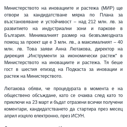
Министерството на иновациите и растежа (МИР) ще
отвори за кандидатстване мярка по Плана за
възстановяване и устойчивост – над 212 млн. лв. за
развитието на индустриални зони и паркове в
България. Минималният размер на безвъзмездната
помощ за проект ще е 3 млн. лв., а максималният – 40
млн. лв. Това заяви Анна Лютакова, директор на
дирекция „Инструменти за икономически растеж“ в
Министерството на иновациите и растежа. Тя беше
гост в шестия епизод на Подкаста за иновации и
растеж на Министерството.
Лютакова обяви, че процедурата в момента е на
обществено обсъждане, като се очаква след като то
приключи на 23 март и бъдат отразени всички получени
коментари, кандидатстването да стартира през месец
април изцяло електронно, през ИСУН.