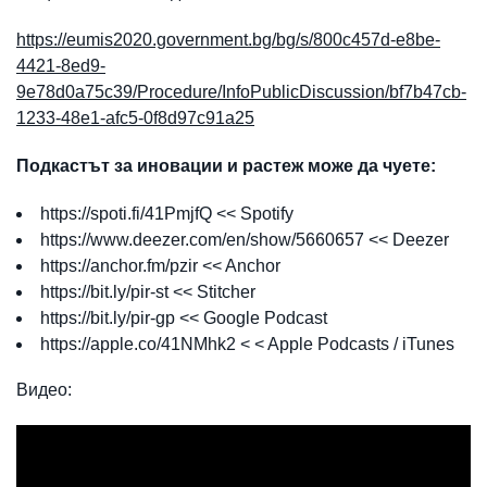
https://eumis2020.government.bg/bg/s/800c457d-e8be-
4421-8ed9-
9e78d0a75c39/Procedure/InfoPublicDiscussion/bf7b47cb-
1233-48e1-afc5-0f8d97c91a25
Подкастът за иновации и растеж може да чуете:
https://spoti.fi/41PmjfQ
<< Spotify
https://www.deezer.com/en/show/5660657
<< Deezer
https://anchor.fm/pzir
<< Anchor
https://bit.ly/pir-st
<< Stitcher
https://bit.ly/pir-gp
<< Google Podcast
https://apple.co/41NMhk2
< < Apple Podcasts / iTunes
Видео: