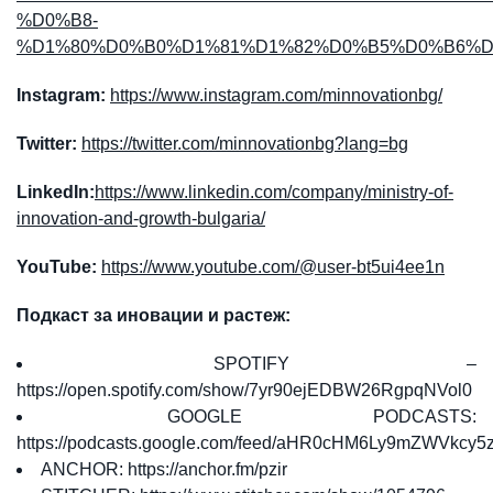
%D0%B8-
%D1%80%D0%B0%D1%81%D1%82%D0%B5%D0%B6%D0%B
Instagram:
https://www.instagram.com/minnovationbg/
Twitter:
https://twitter.com/minnovationbg?lang=bg
LinkedIn:
https://www.linkedin.com/company/ministry-of-
innovation-and-growth-bulgaria/
YouTube:
https://www.youtube.com/@user-bt5ui4ee1n
Подкаст за иновации и растеж
:
SPOTIFY –
https://open.spotify.com/show/7yr90ejEDBW26RgpqNVol0
GOOGLE PODCASTS:
https://podcasts.google.com/feed/aHR0cHM6Ly9mZWV
ANCHOR:
https://anchor.fm/pzir