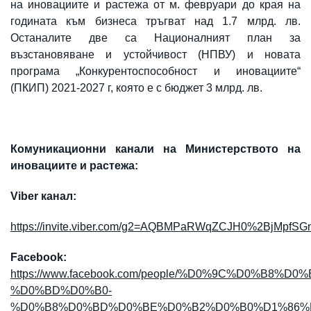
на иновациите и растежа от м. февруари до края на
годината към бизнеса тръгват над 1.7 млрд. лв.
Останалите две са Националният план за
възстановяване и устойчивост (НПВУ) и новата
програма „Конкурентоспособност и иновациите“
(ПКИП) 2021-2027 г, която е с бюджет 3 млрд. лв.
Комуникационни канали на Министерството на
иновациите и растежа:
Viber канал:
https://invite.viber.com/g2=AQBMPaRWqZCJH0%2BjM
Facebook:
https://www.facebook.com/people/%D0%9C%D0%
%D0%BD%D0%B0-
%D0%B8%D0%BD%D0%BE%D0%B2%D0%B0%D1%86%