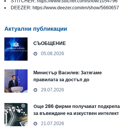
STITCHER:
https://www.stitcher.com/show/1054796
DEEZER:
https://www.deezer.com/en/show/5660657
Актуални публикации
СЪОБЩЕНИЕ
05.08.2026
Министър Василев: Затягаме
правилата за достъп до
чувствителни данни
29.07.2026
Oще 286 фирми получават подкрепа
за въвеждане на изкуствен интелект
и облачни технологии
21.07.2026