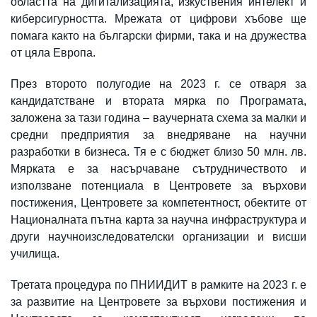
областта на дигитализацията, изкуствения интелект и
киберсигурността. Мрежата от цифрови хъбове ще
помага както на български фирми, така и на дружества
от цяла Европа.
През второто полугодие на 2023 г. се отваря за
кандидатстване и втората мярка по Програмата,
заложена за тази година – ваучерната схема за малки и
средни предприятия за внедряване на научни
разработки в бизнеса. Тя е с бюджет близо 50 млн. лв.
Мярката е за насърчаване сътрудничеството и
използване потенциала в Центровете за върхови
постижения, Центровете за компетентност, обектите от
Националната пътна карта за научна инфраструктура и
други научноизследователски организации и висши
училища.
Третата процедура по ПНИИДИТ в рамките на 2023 г. е
за развитие на Центровете за върхови постижения и