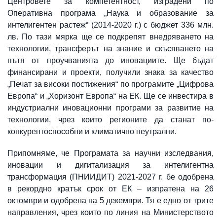
Центровете за компетентност, изградени по
Оперативна програма „Наука и образование за
интелигентен растеж“ (2014-2020 г.) с бюджет 336 млн.
лв. По тази мярка ще се подкрепят внедряването на
технологии, трансферът на знание и скъсяването на
пътя от проучванията до иновациите. Ще бъдат
финансирани и проекти, получили знака за качество
„Печат за високи постижения“ по програмите „Цифрова
Европа“ и „Хоризонт Европа“ на ЕК. Ще се инвестира в
индустриални иновационни програми за развитие на
технологии, чрез които регионите да станат по-
конкурентоспособни и климатично неутрални.
Припомняме, че Програмата за научни изследвания,
иновации и дигитализация за интелигентна
трансформация (ПНИИДИТ) 2021-2027 г. бе одобрена
в рекордно кратък срок от ЕК – изпратена на 26
октомври и одобрена на 5 декември. Тя е едно от трите
направления, чрез които по линия на Министерството