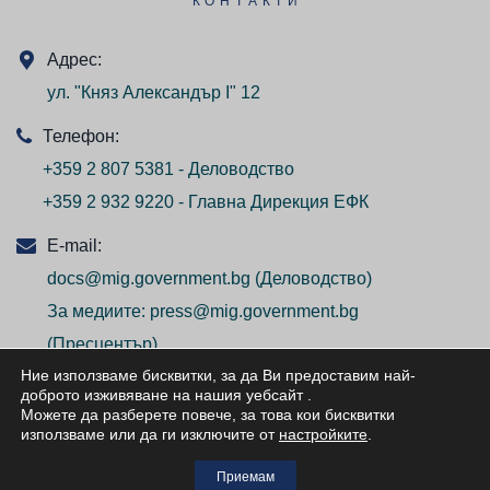
КОНТАКТИ
Адрес:
ул. "Княз Александър I" 12
Телефон:
+359 2 807 5381 - Деловодство
+359 2 932 9220 - Главна Дирекция ЕФК
E-mail:
docs@mig.government.bg
(Деловодство)
За медиите:
press@mig.government.bg
(Пресцентър)
Ние използваме бисквитки, за да Ви предоставим най-
доброто изживяване на нашия уебсайт
.
Можете да разберете повече, за това кои бисквитки
използваме или да ги изключите от
настройките
.
© ВСИЧКИ ПРАВА ЗАПАЗЕНИ/ALL RIGHTS
Приемам
RESERVED 2026