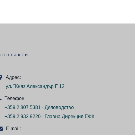
КОНТАКТИ
Адрес:
ул. "Княз Александър I" 12
Телефон:
+359 2 807 5381 - Деловодство
+359 2 932 9220 - Главна Дирекция ЕФК
E-mail: