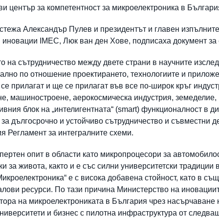
ви център за компетентност за микроелектроника в Българи
стежа Александър Пулев и президентът и главен изпълнит
 иновации IMEC, Люк ван ден Хове, подписаха документ за
то на сътрудничество между двете страни в научните изсле
иално по отношение проектирането, технологиите и прилож
 се прилагат и ще се прилагат във все по-широк кръг инду
е, машиностроене, аерокосмическа индустрия, земеделие, 
ивния блок на „интелигентната“ (smart) функционалност в 
 за дългосрочно и устойчиво сътрудничество и съвместни д
я Регламент за интегралните схеми.
пертен опит в области като микропроцесори за автомобилос
ки за живота, както и е със силни университетски традиции 
Микроелектроника“ е с висока добавена стойност, като в съ
алови ресурси. По тази причина Министерство на иновации
ктора на микроелектрониката в България чрез насърчаване 
университети и бизнес с пилотна инфраструктура от следва