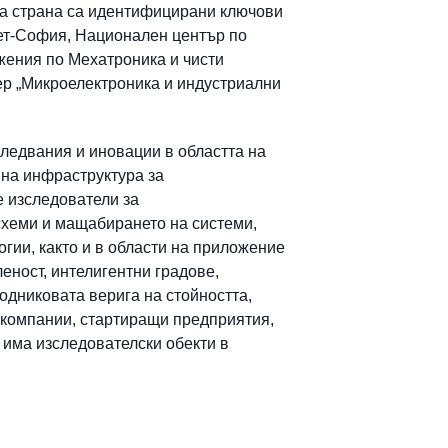
ка страна са идентифицирани ключови
тет-София, Национален център по
жения по Мехатроника и чисти
тер „Микроелектроника и индустриални
ледвания и иновации в областта на
на инфраструктура за
е изследователи за
схеми и мащабирането на системи,
гии, както и в области на приложение
еност, интелигентни градове,
одниковата верига на стойността,
 компании, стартиращи предприятия,
 има изследователски обекти в