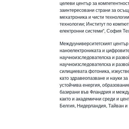
целеви център за компетентнос
заинтересовани страни за осъщ
мехатроника и чисти технологии
технологии; Институт по компют
електронни системи“, София Тех
Междууниверситетският център 
наноелектрониката и цифровите
научноизследователска и развой
научноизследователска и разво
силициевата фотоника, изкустве
като здравеопазване и науки за
устойчива енергия, образовани
базирани във Фландрия и между
както и академични среди и цен
Белгия, Нидерландия, Тайван и 