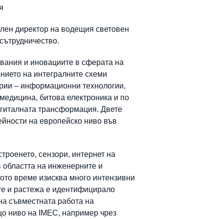
я
елен директор на водещия световен
 сътрудничество.
двания и иновациите в сферата на
ението на интегралните схеми
стрии – информационни технологии,
медицина, битова електроника и по
дигиталната трансформация. Двете
ейности на европейско ниво във
троенето, сензори, интернет на
в областта на инженерните и
щото време изисква много интензивни
те и растежа е идентифицирало
на съвместната работа на
що ниво на IMEC, например чрез