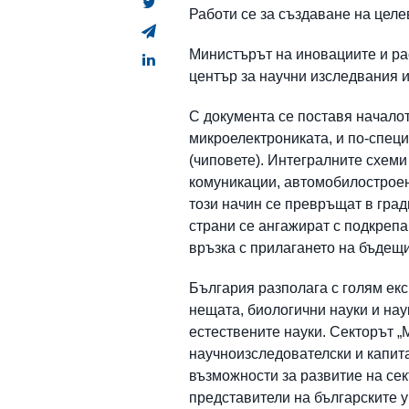
Работи се за създаване на целе
Министърът на иновациите и ра
център за научни изследвания и
С документа се поставя начало
микроелектрониката, и по-спец
(чиповете). Интегралните схеми
комуникации, автомобилостроен
този начин се превръщат в град
страни се ангажират с подкрепа
връзка с прилагането на бъдещи
България разполага с голям екс
нещата, биологични науки и нау
естествените науки. Секторът „
научноизследователски и капит
възможности за развитие на се
представители на българските 