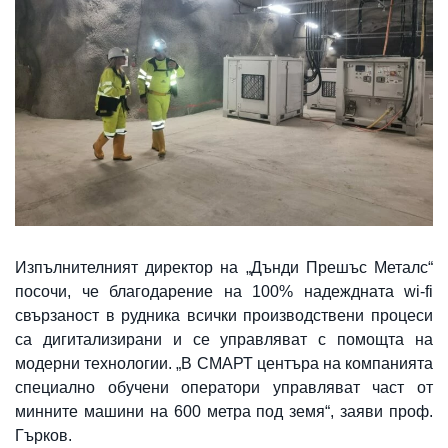
Изпълнителният директор на „Дънди Прешъс Металс“
посочи, че благодарение на 100% надеждната wi-fi
свързаност в рудника всички производствени процеси
са дигитализирани и се управляват с помощта на
модерни технологии. „В СМАРТ центъра на компанията
специално обучени оператори управляват част от
минните машини на 600 метра под земя“, заяви проф.
Гърков.