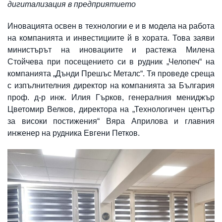
дигитализация в предприятието
Иновацията освен в технологии е и в модела на работа
на компанията и инвестициите й в хората. Това заяви
министърът на иновациите и растежа Милена
Стойчева при посещението си в рудник „Челопеч“ на
компанията „Дънди Прешъс Металс“. Тя проведе среща
с изпълнителния директор на компанията за България
проф. д-р инж. Илия Гърков, генералния мениджър
Цветомир Велков, директора на „Технологичен център
за високи постижения“ Вяра Априлова и главния
инженер на рудника Евгени Петков.