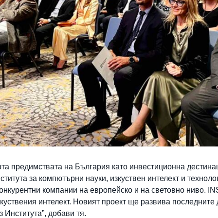
та предимствата на България като инвестиционна дестинаци
нститута за компютърни науки, изкуствен интелект и технол
онкурентни компании на европейско и на световно ниво. IN
куствения интелект. Новият проект ще развива последните 
 Института”, добави тя.