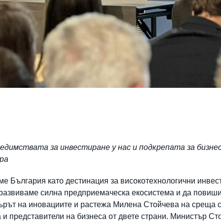
димствата за инвестиране у нас и подкрепата за бизнес
ара
ме България като дестинация за високотехнологични инвес
а развиваме силна предприемаческа екосистема и да повиш
търът на иновациите и растежа Милена Стойчева на среща с
и представители на бизнеса от двете страни. Министър Сто