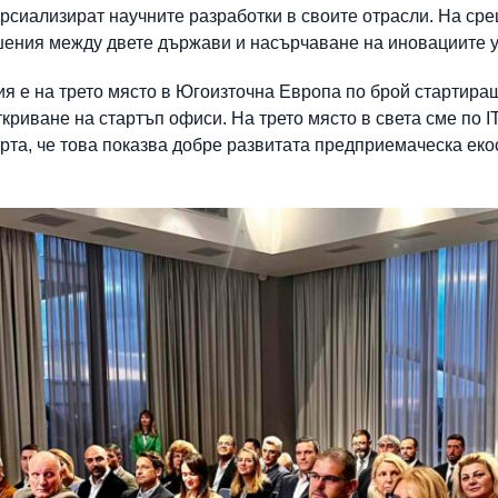
рсиализират научните разработки в своите отрасли. На сре
шения между двете държави и насърчаване на иновациите у
ия е на трето място в Югоизточна Европа по брой стартира
криване на стартъп офиси. На трето място в света сме по I
та, че това показва добре развитата предприемаческа екос