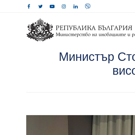
Министър Сто
вис