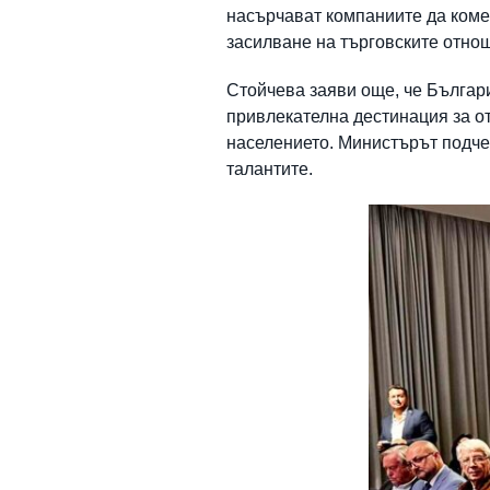
насърчават компаниите да коме
засилване на търговските отно
Стойчева заяви още, че Българ
привлекателна дестинация за от
населението. Министърът подчер
талантите.