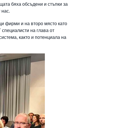
щата бяха обсъдени и стъпки за
 нас.
щи фирми и на второ място като
T специалисти на глава от
истема, както и потенциала на