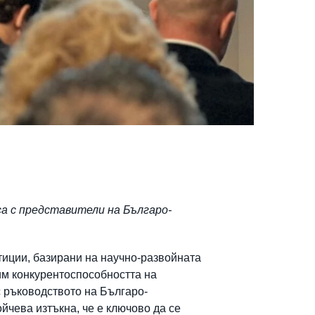
а с представители на Българо-
тиции, базирани на научно-развойната
им конкурентоспособността на
 ръководството на Българо-
йчева изтъкна, че е ключово да се