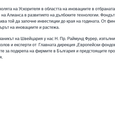
олята на Ускорителя в областта на иновациите в отбраната
 на Алианса в развитието на дълбоките технологии. Фондът
чаква той да започне инвестиции до края на годината. От фи
ърът на иновациите и растежа.
ланикът на Швейцария у нас Н. Пр. Раймунд Фурер, изпълни
колов и експерти от Главната дирекция „Европейски фондо
те за подкрепа на фирмите в България и предстоящите про
я.