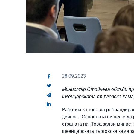
28.09.2023
Министър Стойчева обсъди пре
швейцарската търговска кам
Работим за това да ребрандира
дейност. Основната ни цел е д
страната ни. Това заяви минис
швейцарската търговска камара 