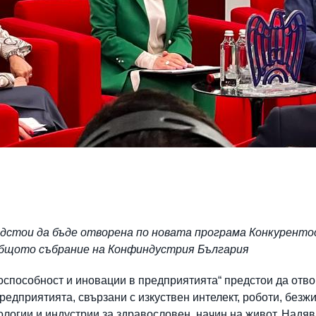
едстои да бъде отворена по новата програма Конкурент
Общото събрание на Конфиндустрия България
оспособност и иновации в предприятията“ предстои да отво
редприятията, свързани с изкуствен интелект, роботи, без
логии и индустрии за здравословен начин на живот. Надява