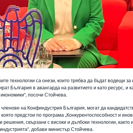
ките технологии са онези, които трябва да бъдат водещи за
рат България в авангарда на развитието и като ресурс, и ка
 икономики“, посочи Стойчева.
а членове на Конфиндустрия България, могат да кандидатст
която предстои по програма „Конкурентоспособност и инова
 решения, свързани с високи и дълбоки технологии, както 
 индустрията“, добави министър Стойчева.