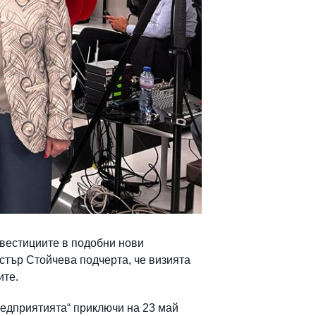
нвестициите в подобни нови
истър Стойчева подчерта, че визията
ите.
едприятията“ приключи на 23 май