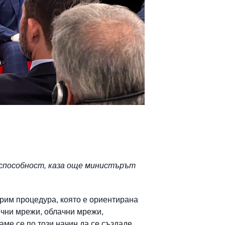
оспособност, каза още министърът
рим процедура, която е ориентирана
жични мрежи, облачни мрежи,
ме се по този начин да се създаде