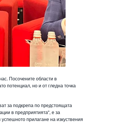
 нас. Посочените области в
то потенциал, но и от гледна точка
ват за подкрепа по предстоящата
ции в предприятията“, е за
и успешното прилагане на изкуствения