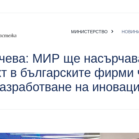
МИНИСТЕРСТВО
НОВИН
чева: МИР ще насърчава
кт в българските фирми 
азработване на иновац