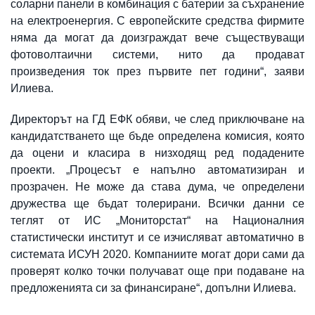
соларни панели в комбинация с батерии за съхранение
на електроенергия. С европейските средства фирмите
няма да могат да доизграждат вече съществуващи
фотоволтаични системи, нито да продават
произведения ток през първите пет години“, заяви
Илиева.
Директорът на ГД ЕФК обяви, че след приключване на
кандидатстването ще бъде определена комисия, която
да оцени и класира в низходящ ред подадените
проекти. „Процесът е напълно автоматизиран и
прозрачен. Не може да става дума, че определени
дружества ще бъдат толерирани. Всички данни се
теглят от ИС „Мониторстат“ на Националния
статистически институт и се изчисляват автоматично в
системата ИСУН 2020. Компаниите могат дори сами да
проверят колко точки получават още при подаване на
предложенията си за финансиране“, допълни Илиева.