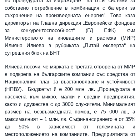
по процедурата за изграждане на ВЕИ системи за
собствено потребление в комбинация с батерии за
съхранение на произведената енергия”. Това каза
директорът на Главна дирекция „Европейски фондове
за конкурентоспособност“ (ГД ЕФК) към
Министерството на иновациите и растежа (МИР)
Илияна Илиева в рубриката „Питай експерта“ на
сутрешния блок на БНТ.
Илиева посочи, че мярката е третата отворена от МИР
в подкрепа на българските компании със средства от
Националния план за възстановяване и устойчивост
(НПВУ). Бюджетът й е 200 млн. лв. „Процедурата е
насочена към микро, малки и средни предприятия,
както и дружества с до 3000 служители. Минималният
размер на безвъзмездната помощ е 75 000 лв., а
максималният – 1 млн. лв. Съфинансирането е от 35%
до 50% в зависимост от големината и
местоположението на компаниите. Предприятията от