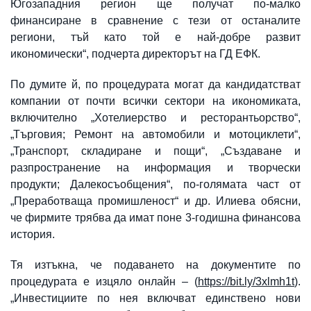
Югозападния регион ще получат по-малко
финансиране в сравнение с тези от останалите
региони, тъй като той е най-добре развит
икономически“, подчерта директорът на ГД ЕФК.
По думите й, по процедурата могат да кандидатстват
компании от почти всички сектори на икономиката,
включително „Хотелиерство и ресторантьорство“,
„Търговия; Ремонт на автомобили и мотоциклети“,
„Транспорт, складиране и пощи“, „Създаване и
разпространение на информация и творчески
продукти; Далекосъобщения“, по-голямата част от
„Преработваща промишленост“ и др. Илиева обясни,
че фирмите трябва да имат поне 3-годишна финансова
история.
Тя изтъкна, че подаването на документите по
процедурата е изцяло онлайн – (
https://bit.ly/3xlmh1t
).
„Инвестициите по нея включват единствено нови