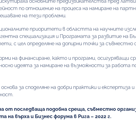
дискутираха основните предизвикателства пред латвий
ейност по отношение на процеса на намиране на партнь
решаване на тези проблеми. 
ционалните приоритети в областта на научните изслед
ентна специализация и Програмата за развитие на Бъл
ети, с цел определяне на допирни точки за съвместно
рми на финансиране, както и програми, осигуряващи с
тносно идеята за намиране на възможности за работа п
снова за споделяне на добри практики и експертиза и 
ност.
 от последваща подобна среща, съвместно организи
на върха и Бизнес форума в Рига – 2022 г.