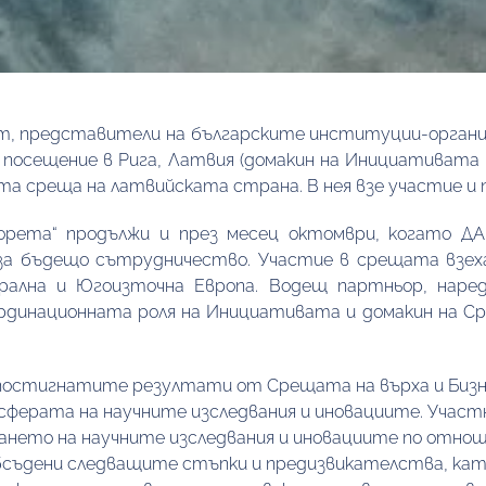
уст, представители на българските институции-органи
посещение в Рига, Латвия (домакин на Инициативата 3 
а среща на латвийската страна. В нея взе участие и
рета“ продължи и през месец октомври, когато ДА
 за бъдещо сътрудничество. Участие в срещата взех
рална и Югоизточна Европа. Водещ партньор, наред
ординационната роля на Инициативата и домакин на Ср
постигнатите резултати от Срещата на върха и Бизне
ферата на научните изследвания и иновациите. Участн
ането на научните изследвания и иновациите по отнош
обсъдени следващите стъпки и предизвикателства, ка