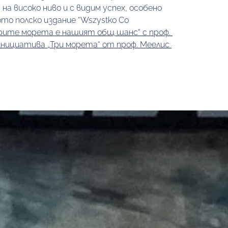
а високо ниво и с видим успех, особено 
то полско издание “Wszystko Co 
рите морета е нашият общ шанс“ с проф. 
нициатива „Три морета“ от проф. Меелис 