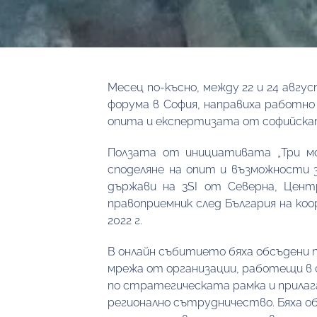
Месец по-късно, между 22 и 24 авг
форума в София, направиха работно 
опита и експертизата от софийскат
Ползата от инициативата „Три мо
споделяне на опит и възможности
държави на 3SI от Северна, Цент
правоприемник след България на ко
2022 г.
В онлайн събитието бяха обсъдени 
мрежа от организации, работещи в с
по стратегическата рамка и прилаг
регионално сътрудничество. Бяха 