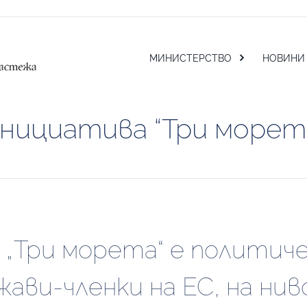
МИНИСТЕРСТВО
НОВИНИ
нициатива “Три морет
Три морета“ е политичес
ави-членки на ЕС, на нив