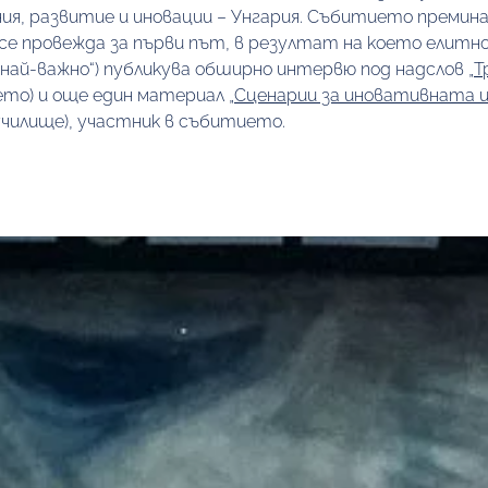
ия, развитие и иновации – Унгария. Събитието премина н
 се провежда за първи път, в резултат на което елитно
 е най-важно“) публикува обширно интервю под надслов 
„Т
то) и още един материал 
„Сценарии за иновативната и
чилище), участник в събитието. 