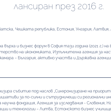
лансиран през 2016 г.
атска, Чешката република, Естония, Унгария, Латвия, Л
върха и бизнес форум в София тази година (2021 г,) на 8
рство на икономиката, Изпълнителна агенция за насъ
мара – България, активно участва и Държавна агенция 
изира събитие под наслов „Синхронизиране на приорит
циативи за по-силни и сътрудничещи си регионални инов
учна фондация, Агенция за изследвания - Словения, На
ации и технологии – Литва, Естонското бизнес училище, 