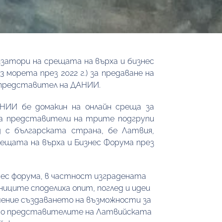
затори на срещата на върха и бизнес 
морета през 2022 г.) за предаване на 
 представител на ДАНИИ. 
НИИ бе домакин на онлайн среща за 
а представители на трите подгрупи 
 с българската страна, бе Латвия, 
ещата на върха и Бизнес Форума през 
с форума, в частност изградената 
иците споделиха опит, поглед и идеи 
ение създаването на възможности за 
то представителите на Латвийската 