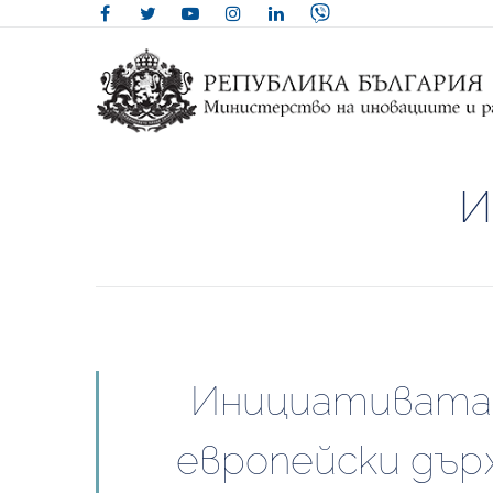
И
Инициативата „
европейски държ