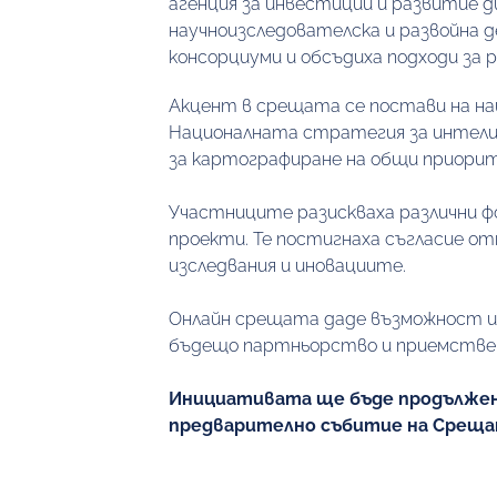
агенция за инвестиции и развитие 
научноизследователска и развойна д
консорциуми и обсъдиха подходи за 
Акцент в срещата се постави на на
Националната стратегия за интелиг
за картографиране на общи приорит
Участниците разискваха различни фо
проекти. Те постигнаха съгласие о
изследвания и иновациите.
Онлайн срещата даде възможност и о
бъдещо партньорство и приемстве
Инициативата ще бъде продължена
предварително събитие на Срещата 