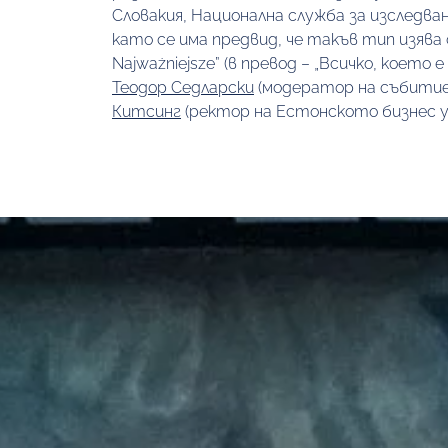
Словакия, Национална служба за изследван
като се има предвид, че такъв тип изява
Najważniejsze” (в превод – „Всичко, което
Теодор Седларски
 (модератор на събитие
Китсинг
 (ректор на Естонското бизнес у