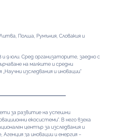
итва, Полша, Румъния, Словакия и 
 и 9 юли. Сред организаторите, заедно с 
рчаване на малките и средни 
„Научни изследвания и иновации” 
ети за развитие на успешни 
ациионни екосистеми”. В него взеха 
ционален център за изследвания и 
Агенция за иновации и енергия – 