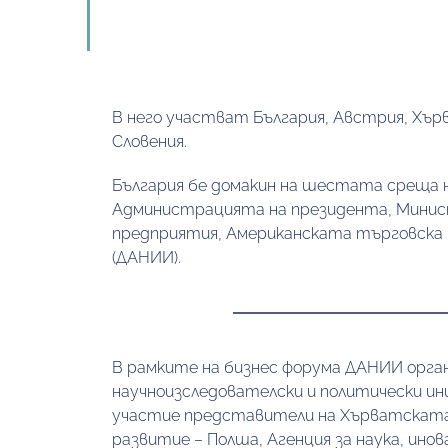
В него участват България, Австрия, Хърв
Словения. 
България бе домакин на шестата среща на 
Администрацията на президента, Министе
предприятия, Американската търговска ка
(ДАНИИ).
В рамките на бизнес форума ДАНИИ орган
научноизследователски и политически ини
участие представители на Хърватската на
развитие – Полша, Агенция за наука, инов