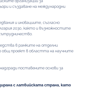
ските организации за 
ори и създаване на международни 
вания и иновациите, съгласно 
гария 2030, както и възможностите 
 сътрудничество.
редства в рамките на отделни 
о общ проект в областта на научните 
надгради поставените основи за 
рана с латвийската страна, като 