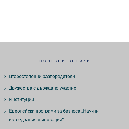
ПОЛЕЗНИ ВРЪЗКИ
Второстепенни разпоредители
Дружества с държавно участие
Институции
Европейски програми за бизнеса „Научни
изследвания и иновации“