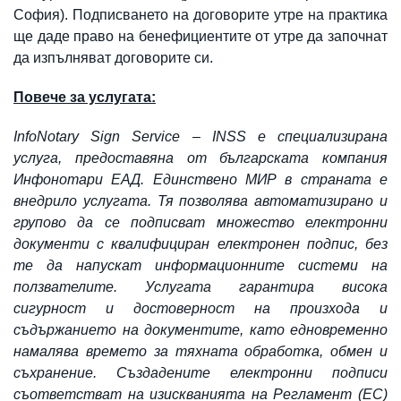
София). Подписването на договорите утре на практика
ще даде право на бенефициентите от утре да започнат
да изпълняват договорите си.
Повече за услугата:
InfoNotary Sign Service – INSS е специализирана
услуга, предоставяна от българската компания
Инфонотари ЕАД. Единствено МИР в страната е
внедрило услугата. Тя позволява автоматизирано и
групово да се подписват множество електронни
документи с квалифициран електронен подпис, без
те да напускат информационните системи на
ползвателите. Услугата гарантира висока
сигурност и достоверност на произхода и
съдържанието на документите, като едновременно
намалява времето за тяхната обработка, обмен и
съхранение. Създадените електронни подписи
съответстват на изискванията на Регламент (ЕС)