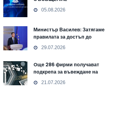
05.08.2026
Министър Василев: Затягаме
правилата за достъп до
чувствителни данни
29.07.2026
Oще 286 фирми получават
подкрепа за въвеждане на
изкуствен интелект и
21.07.2026
облачни технологии