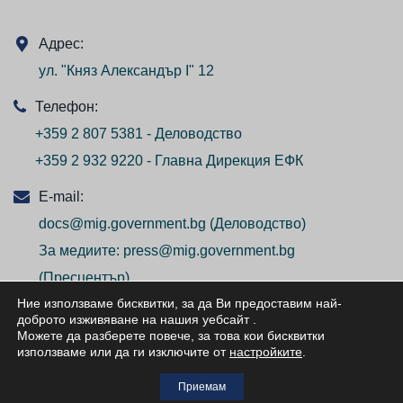
Адрес:
ул. "Княз Александър I" 12
Телефон:
+359 2 807 5381 - Деловодство
+359 2 932 9220 - Главна Дирекция ЕФК
E-mail:
docs@mig.government.bg
(Деловодство)
За медиите:
press@mig.government.bg
(Пресцентър)
Ние използваме бисквитки, за да Ви предоставим най-
доброто изживяване на нашия уебсайт
.
Можете да разберете повече, за това кои бисквитки
използваме или да ги изключите от
настройките
.
© ВСИЧКИ ПРАВА ЗАПАЗЕНИ/ALL RIGHTS
Приемам
RESERVED 2026