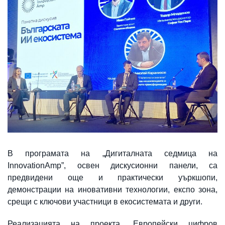
В програмата на „Дигиталната седмица на
InnovationAmp”, освен дискусионни панели, са
предвидени още и практически уъркшопи,
демонстрации на иновативни технологии, експо зона,
срещи с ключови участници в екосистемата и други.
Реализацията на проекта „Европейски цифров