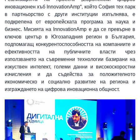
иновационен хъб InnovationAmp“, който София тех парк
в партньорство с други институции изпълнява, е
подкрепена от европейската програма за наука и
бизнес. Мисията на InnovationAmp е да се превърне в
ключов център в Югозападния регион в България,
подпомагащ конкурентоспособността на компаниите и
ефективността на публичните власти чрез
използването на съвременни технологии базирани на
изкуствен интелект, големи данни и високоскоростни
изчисления и да съдейства за положителното
икономическо и социално развитие на региона и
изграждането на цифрова иновационна общност.