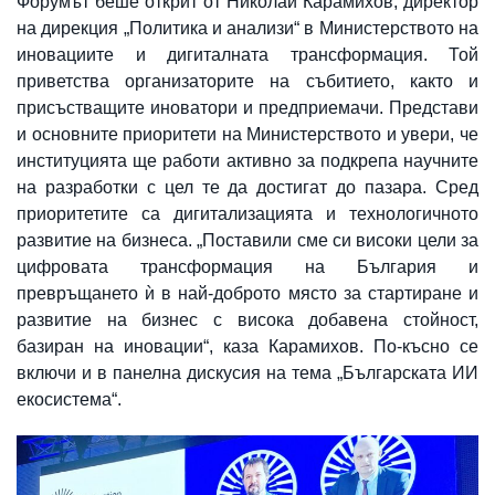
Форумът беше открит от Николай Карамихов, директор
на дирекция „Политика и анализи“ в Министерството на
иновациите и дигиталната трансформация. Той
приветства организаторите на събитието, както и
присъстващите иноватори и предприемачи. Представи
и основните приоритети на Министерството и увери, че
институцията ще работи активно за подкрепа научните
на разработки с цел те да достигат до пазара. Сред
приоритетите са дигитализацията и технологичното
развитие на бизнеса. „Поставили сме си високи цели за
цифровата трансформация на България и
превръщането ѝ в най-доброто място за стартиране и
развитие на бизнес с висока добавена стойност,
базиран на иновации“, каза Карамихов. По-късно се
включи и в панелна дискусия на тема „Българската ИИ
екосистема“.