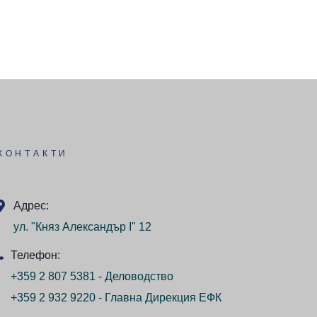
КОНТАКТИ
Адрес:
ул. "Княз Александър I" 12
Телефон:
+359 2 807 5381 - Деловодство
+359 2 932 9220 - Главна Дирекция ЕФК