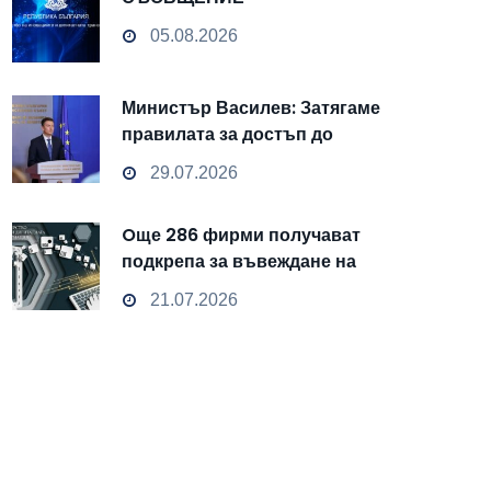
05.08.2026
Министър Василев: Затягаме
правилата за достъп до
чувствителни данни
29.07.2026
Oще 286 фирми получават
подкрепа за въвеждане на
изкуствен интелект и
21.07.2026
облачни технологии