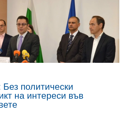
 Без политически
икт на интереси във
вете