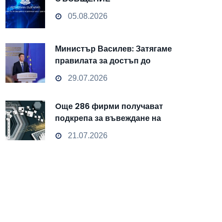
05.08.2026
Министър Василев: Затягаме
правилата за достъп до
чувствителни данни
29.07.2026
Oще 286 фирми получават
подкрепа за въвеждане на
изкуствен интелект и
21.07.2026
облачни технологии