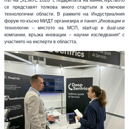
път на „ХЕМУС 2026“ с подкрепата на Министерството
се представят толкова много стартъпи в ключови
технологични области. В рамките на Индустриалния
форум по-късно МИДТ организира и панел „Иновации и
технологии – мястото на МСП, start-up и dual-use
компании, връзка иновации – научни изследвания“ с
участието на експерти в областта.