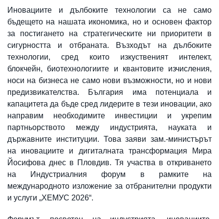
Иновациите и дълбоките технологии са не само
бъдещето на нашата икономика, но и основен фактор
за постигането на стратегическите ни приоритети в
сигурността и отбраната. Възходът на дълбоките
технологии, сред които изкуственият интелект,
блокчейн, биотехнологиите и квантовите изчисления,
носи на бизнеса не само нови възможности, но и нови
предизвикателства. България има потенциала и
капацитета да бъде сред лидерите в тези иновации, ако
направим необходимите инвестиции и укрепим
партньорството между индустрията, науката и
държавните институции. Това заяви зам.-министърът
на иновациите и дигиталната трансформация Мира
Йосифова днес в Пловдив. Тя участва в откриването
на Индустриалния форум в рамките на
международното изложение за отбранителни продукти
и услуги „ХЕМУС 2026“.