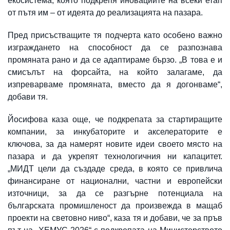
екосистема, която подкрепя иновациите на всеки етап
от пътя им – от идеята до реализацията на пазара.
Пред присъстващите тя подчерта като особено важно
изграждането на способност да се разпознава
промяната рано и да се адаптираме бързо. „В това е и
смисълът на форсайта, на който залагаме, да
изпреварваме промяната, вместо да я догонваме“,
добави тя.
Йосифова каза още, че подкрепата за стартиращите
компании, за инкубаторите и акселераторите е
ключова, за да намерят новите идеи своето място на
пазара и да укрепят технологичния ни капацитет.
„МИДТ цели да създаде среда, в която се привлича
финансиране от национални, частни и европейски
източници, за да се разгърне потенциала на
българската промишленост да произвежда в мащаб
проекти на световно ниво“, каза тя и добави, че за пръв