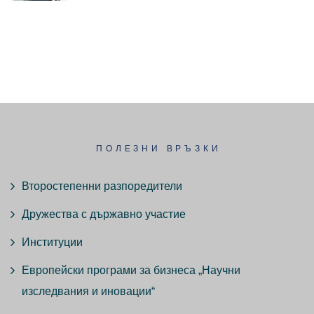
ПОЛЕЗНИ ВРЪЗКИ
Второстепенни разпоредители
Дружества с държавно участие
Институции
Европейски програми за бизнеса „Научни
изследвания и иновации“