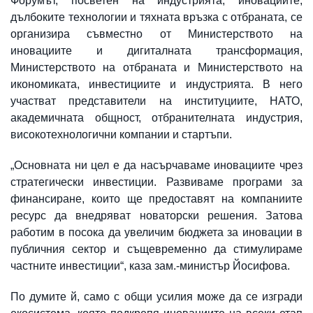
Форумът, посветен на индустрията, иновациите,
дълбоките технологии и тяхната връзка с отбраната, се
организира съвместно от Министерството на
иновациите и дигиталната трансформация,
Министерството на отбраната и Министерството на
икономиката, инвестициите и индустрията. В него
участват представители на институциите, НАТО,
академичната общност, отбранителната индустрия,
високотехнологични компании и стартъпи.
„Основната ни цел е да насърчаваме иновациите чрез
стратегически инвестиции. Развиваме програми за
финансиране, които ще предоставят на компаниите
ресурс да внедряват новаторски решения. Затова
работим в посока да увеличим бюджета за иновации в
публичния сектор и същевременно да стимулираме
частните инвестиции“, каза зам.-министър Йосифова.
По думите й, само с общи усилия може да се изгради