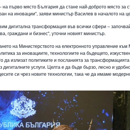
 на първо място България да стане най-доброто място за с
ран на иновации“, заяви министър Василев в началото на ц
вим дигитална трансформация във всички сфери – започва
а, граждани и бизнес“, уточни новият министър.
ването на Министерството на електронното управление към
литика за иновациите, технологиите на бъдещето, изкуствен
то да излизат политиките и посланията за трансформацията
дигиталните услуги. Целта е да бъде бързо, лесно и удобно
сите си чрез новите технологии, така че да имаме модерно