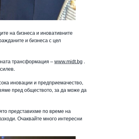
ите на бизнеса и иновативните
ражданите и бизнеса с цел
алната трансформация –
www.midt.bg
.
асилев.
осока иновации и предприемачество,
вяме пред обществото, за да може да
оято представихме по време на
азходи. Очаквайте много интересни