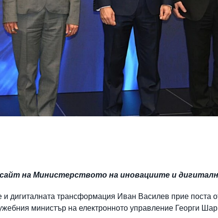
т сайт на Министерството на иновациите и дигита
 и дигиталната трансформация Иван Василев прие поста о
ужебния министър на електронното управление Георги Шар