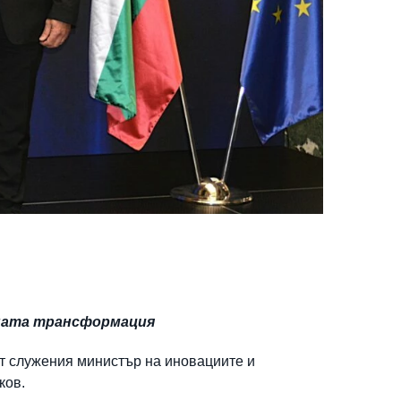
лната трансформация
т служения министър на иновациите и
ков.