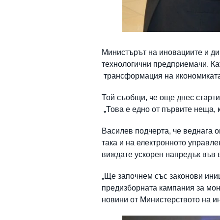
Министърът на иновациите и ди
технологични предприемачи. Ка
трансформация на икономиката 
Той съобщи, че още днес старт
„Това е едно от първите неща, 
Василев подчерта, че веднага 
така и на електронното управл
виждате ускорен напредък във в
„Ще започнем със законови иниц
предизборната кампания за мон
новини от Министерството на и