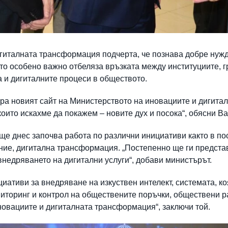
гиталната трансформация подчерта, че познава добре нужд
то особено важно отбеляза връзката между институциите, г
и дигиталните процеси в обществото.
ира новият сайт на Министерството на иновациите и дигит
които искахме да покажем – новите дух и посока“, обясни В
още днес започва работа по различни инициативи както в п
ение, дигитална трансформация. „Постепенно ще ги предста
недряването на дигитални услуги“, добави министърът.
иативи за внедряване на изкуствен интелект, системата, к
иторинг и контрол на обществените поръчки, обществени р
новациите и дигиталната трансформация“, заключи той.