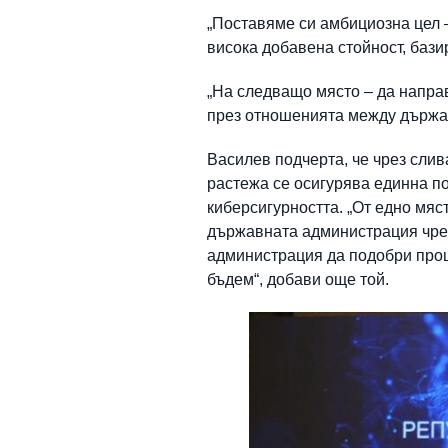
„Поставяме си амбициозна цел –
висока добавена стойност, бази
„На следващо място – да напра
през отношенията между държав
Василев подчерта, че чрез сли
растежа се осигурява единна по
киберсигурността. „От едно мяс
държавната администрация чрез 
администрация да подобри проце
бъдем“, добави още той.