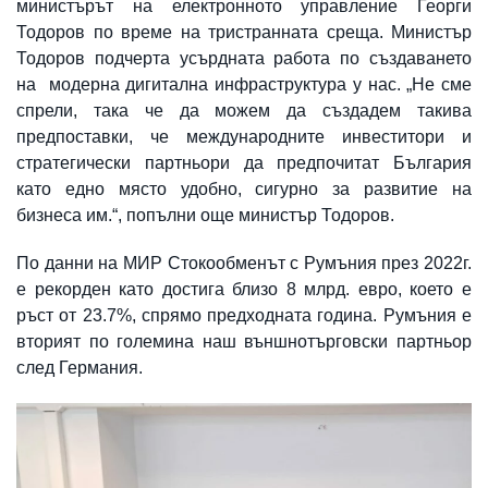
министърът на електронното управление Георги
Тодоров по време на тристранната среща. Министър
Тодоров подчерта усърдната работа по създаването
на модерна дигитална инфраструктура у нас. „Не сме
спрели, така че да можем да създадем такива
предпоставки, че международните инвеститори и
стратегически партньори да предпочитат България
като едно място удобно, сигурно за развитие на
бизнеса им.“, попълни още министър Тодоров.
По данни на МИР Стокообменът с Румъния през 2022г.
е рекорден като достига близо 8 млрд. евро, което е
ръст от 23.7%, спрямо предходната година. Румъния е
вторият по големина наш външнотърговски партньор
след Германия.