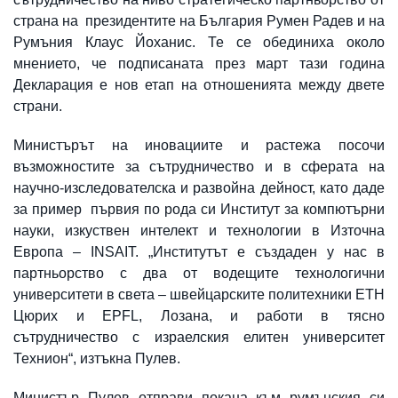
страна на президентите на България Румен Радев и на
Румъния Клаус Йоханис. Те се обединиха около
мнението, че подписаната през март тази година
Декларация е нов етап на отношенията между двете
страни.
Министърът на иновациите и растежа посочи
възможностите за сътрудничество и в сферата на
научно-изследователска и развойна дейност, като даде
за пример първия по рода си Институт за компютърни
науки, изкуствен интелект и технологии в Източна
Европа – INSAIT. „Институтът е създаден у нас в
партньорство с два от водещите технологични
университети в света – швейцарските политехники ETH
Цюрих и EPFL, Лозана, и работи в тясно
сътрудничество с израелския елитен университет
Технион“, изтъкна Пулев.
Министър Пулев отправи покана към румънския си