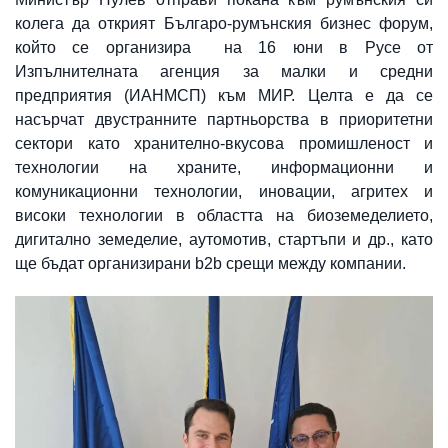
колега да открият Българо-румънския бизнес форум,
който се организира на 16 юни в Русе от
Изпълнителната агенция за малки и средни
предприятия (ИАНМСП) към МИР. Целта е да се
насърчат двустранните партньорства в приоритетни
сектори като хранително-вкусова промишленост и
технологии на храните, информационни и
комуникационни технологии, иновации, агритех и
високи технологии в областта на биоземеделието,
дигитално земеделие, аутомотив, стартъпи и др., като
ще бъдат организирани b2b срещи между компании.