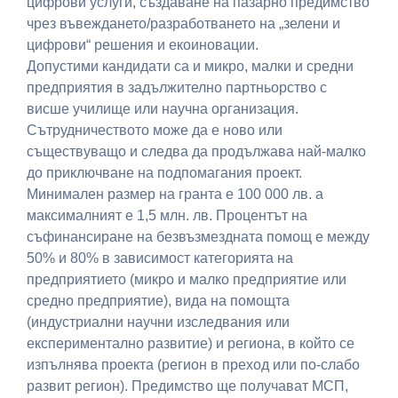
цифрови услуги, създаване на пазарно предимство
чрез въвеждането/разработването на „зелени и
цифрови“ решения и екоиновации.
Допустими кандидати са и микро, малки и средни
предприятия в задължително партньорство с
висше училище или научна организация.
Сътрудничеството може да е ново или
съществуващо и следва да продължава най-малко
до приключване на подпомагания проект.
Минимален размер на гранта е 100 000 лв. а
максималният е 1,5 млн. лв. Процентът на
съфинансиране на безвъзмездната помощ е между
50% и 80% в зависимост категорията на
предприятието (микро и малко предприятие или
средно предприятие), вида на помощта
(индустриални научни изследвания или
експериментално развитие) и региона, в който се
изпълнява проекта (регион в преход или по-слабо
развит регион). Предимство ще получават МСП,