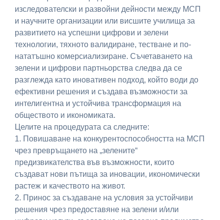
изследователски и развойни дейности между МСП
и научните организации или висшите училища за
развитието на успешни цифрови и зелени
технологии, тяхното валидиране, тестване и по-
нататъшно комерсиализиране. Съчетаването на
зелени и цифрови партньорства следва да се
разглежда като иновативен подход, който води до
ефективни решения и създава възможности за
интелигентна и устойчива трансформация на
обществото и икономиката.
Целите на процедурата са следните:
1. Повишаване на конкурентоспособността на МСП
чрез превръщането на „зелените“
предизвикателства във възможности, които
създават нови пътища за иновации, икономически
растеж и качеството на живот.
2. Принос за създаване на условия за устойчиви
решения чрез предоставяне на зелени и/или