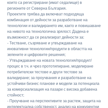
които са регистрирани (имат седалище) в
регионите от Северна България.
Проектите трябва да включват подходяща
комбинация от дейности за разработване на
технологии и валидирането им, както и повишаване
на нивото на технологична зрялост. Дадена е
възможност да се реализират дейности за:
- Тестване, съзряване и утвърждаване на
иновативни технологии/продукти в областта на
зелените и цифровите решения;
- Утвърждаване на новата технология/продукт/
процес в т.ч. и чрез прототипиране, моделиране
потребителски тестове и други тестове за
валидиране; за проучвания и разработване на
устойчиви бизнес планове и модели за потенциала
за комерсиализация на пазари с висока добавена
стойност;
- Проучване на перспективите за растеж, защита на
интелектуална собственост, анализ на конкурентни