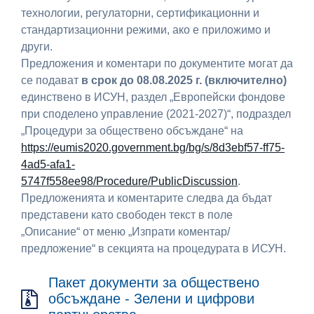
технологии, регулаторни, сертификационни и
стандартизационни режими, ако е приложимо и
други.
Предложения и коментари по документите могат да
се подават
в срок до 08.08.2025 г. (включително)
единствено в ИСУН, раздел „Европейски фондове
при споделено управление (2021-2027)“, подраздел
„Процедури за обществено обсъждане“ на
https://eumis2020.government.bg/bg/s/8d3ebf57-ff75-
4ad5-afa1-
5747f558ee98/Procedure/PublicDiscussion
.
Предложенията и коментарите следва да бъдат
представени като свободен текст в поле
„Описание“ от меню „Изпрати коментар/
предложение“ в секцията на процедурата в ИСУН.
Пакет документи за обществено
обсъждане - Зелени и цифрови