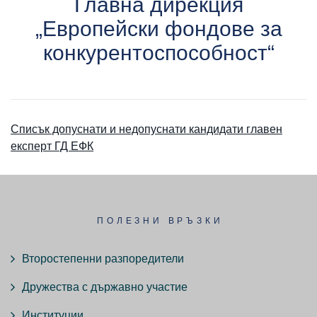
Главна дирекция
„Европейски фондове за
конкурентоспособност“
Списък допуснати и недопуснати кандидати главен
експерт ГД ЕФК
ПОЛЕЗНИ ВРЪЗКИ
Второстепенни разпоредители
Дружества с държавно участие
Институции