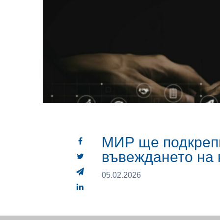
МИР ще подкрепи
въвеждането на 
05.02.2026