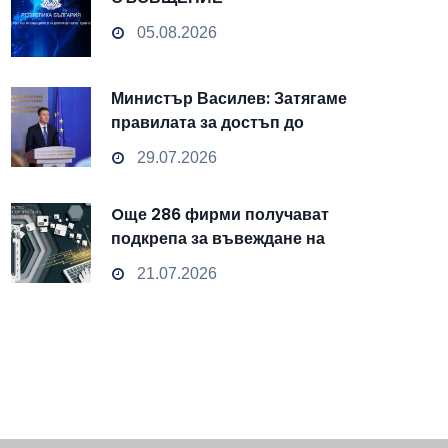
05.08.2026
Министър Василев: Затягаме
правилата за достъп до
чувствителни данни
29.07.2026
Oще 286 фирми получават
подкрепа за въвеждане на
изкуствен интелект и
21.07.2026
облачни технологии