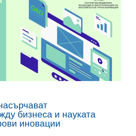
 насърчават
жду бизнеса и науката
рови иновации