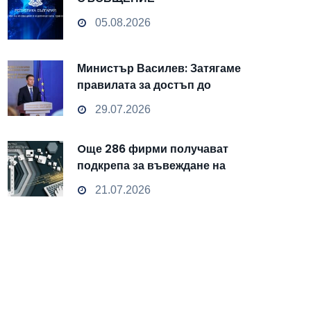
05.08.2026
Министър Василев: Затягаме
правилата за достъп до
чувствителни данни
29.07.2026
Oще 286 фирми получават
подкрепа за въвеждане на
изкуствен интелект и
21.07.2026
облачни технологии