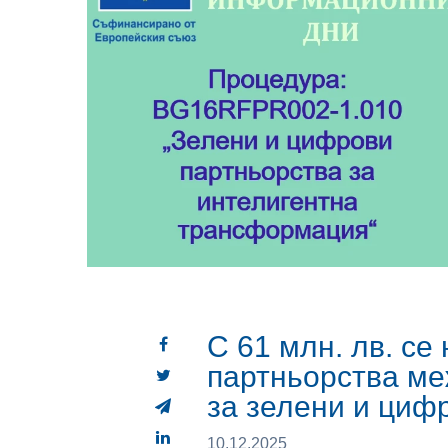
С 61 млн. лв. се
партньорства ме
за зелени и циф
10.12.2025