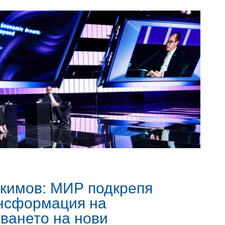
кимов: МИР подкрепя
ансформация на
зването на нови