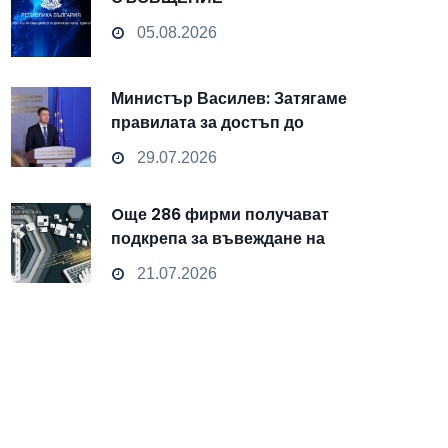
05.08.2026
Министър Василев: Затягаме
правилата за достъп до
чувствителни данни
29.07.2026
Oще 286 фирми получават
подкрепа за въвеждане на
изкуствен интелект и
21.07.2026
облачни технологии