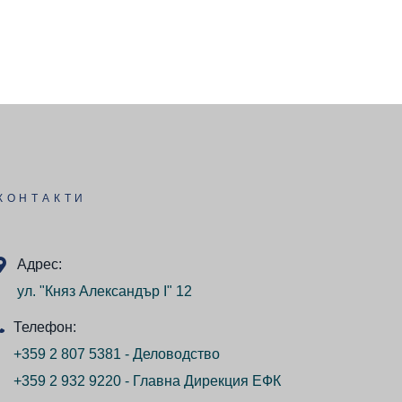
КОНТАКТИ
Адрес:
ул. "Княз Александър I" 12
Телефон:
+359 2 807 5381 - Деловодство
+359 2 932 9220 - Главна Дирекция ЕФК