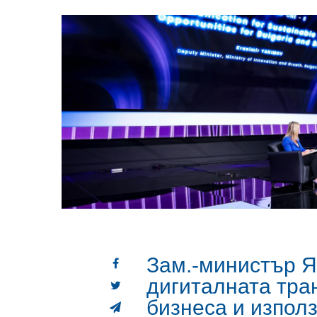
Зам.-министър Я
дигиталната тр
бизнеса и изпол