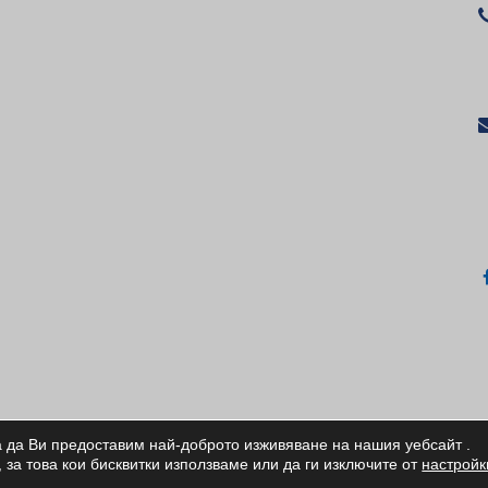
а да Ви предоставим най-доброто изживяване на нашия уебсайт
.
ИЧКИ ПРАВА ЗАПАЗЕНИ/ALL RIGHTS RESERVED
 за това кои бисквитки използваме или да ги изключите от
настройк