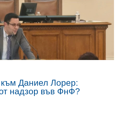
към Даниел Лорер:
 от надзор във ФнФ?