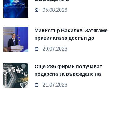
05.08.2026
Министър Василев: Затягаме
правилата за достъп до
чувствителни данни
29.07.2026
Oще 286 фирми получават
подкрепа за въвеждане на
изкуствен интелект и
21.07.2026
облачни технологии