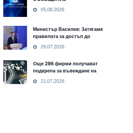
05.08.2026
Министър Василев: Затягаме
правилата за достъп до
чувствителни данни
29.07.2026
Oще 286 фирми получават
подкрепа за въвеждане на
изкуствен интелект и
21.07.2026
облачни технологии