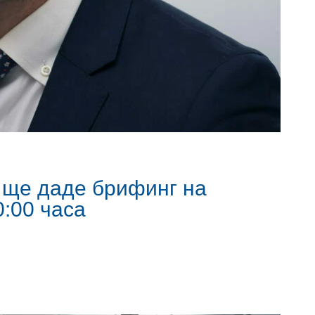
 ще даде брифинг на
0:00 часа