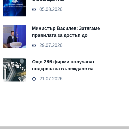
05.08.2026
Министър Василев: Затягаме
правилата за достъп до
чувствителни данни
29.07.2026
Oще 286 фирми получават
подкрепа за въвеждане на
изкуствен интелект и
21.07.2026
облачни технологии