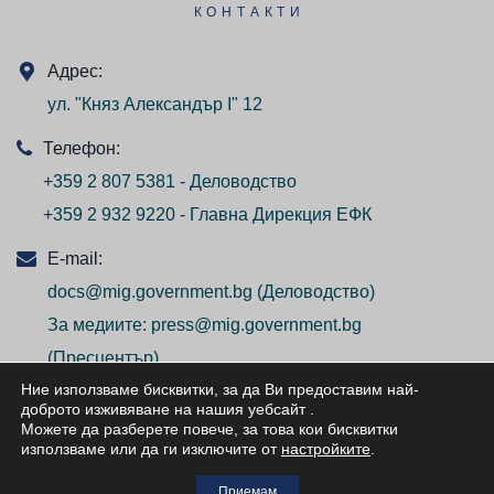
КОНТАКТИ
Адрес:
ул. "Княз Александър I" 12
Телефон:
+359 2 807 5381 - Деловодство
+359 2 932 9220 - Главна Дирекция ЕФК
E-mail:
docs@mig.government.bg
(Деловодство)
За медиите:
press@mig.government.bg
(Пресцентър)
Ние използваме бисквитки, за да Ви предоставим най-
доброто изживяване на нашия уебсайт
.
Можете да разберете повече, за това кои бисквитки
използваме или да ги изключите от
настройките
.
© ВСИЧКИ ПРАВА ЗАПАЗЕНИ/ALL RIGHTS
Приемам