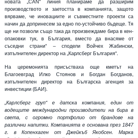
новата „CAN“ линия планираме да разширим
производството и заетостта в компанията, защото
вярваме, че иновациите и съвместните проекти са
начин да допринесем за едно по-устойчиво бъдеще. Тя
ще ни позволи също така да произвеждаме бира в кен-
опаковки тук, в България, вместо да внасяме от
съседни страни“ – сподели Войчех Жабински,
изпълнителен директор на „Карлсберг България“.
На церемонията присъстваха още кметът на
Благоевград Илко Стоянов и Богдан Богданов,
изпълнителен директор на Българска агенция за
инвестиции (БАИ).
„Карлсберг груп“ е датска компания, един от
водещите международни производители на бира в
света, с огромно портфолио от брандове на
различни напитки. Компанията е основана през 1847
г. в Копенхаген от Джейкъб Якобсен. Марка