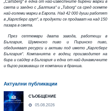
„Carlsberg“ е една от най-известните бирени марки в
света и заедно с „Балтика“ и „Tuborg“ са сред осемте
най-големи марки в Европа. Над 42 000 души работят
в „Карлсберг груп“, а продукти се продават на над 150
пазара в света.
През септември двата завода, работещи в
България, Шуменско пиво и Пиринско пиво,
обединяват ресурси и активи под името „Карлсберг
България“. Компанията е водещ производител на
бира и сайдер в България и една от най-динамичните
и бързо развиващи се компании в бранша.
Актуални публикации
СЪОБЩЕНИЕ
05.08.2026