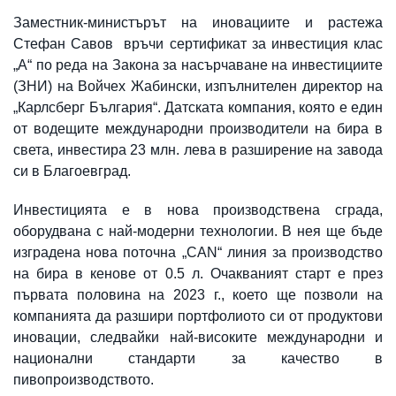
Заместник-министърът на иновациите и растежа
Стефан Савов връчи сертификат за инвестиция клас
„А“ по реда на Закона за насърчаване на инвестициите
(ЗНИ) на Войчех Жабински, изпълнителен директор на
„Карлсберг България“. Датската компания, която е един
от водещите международни производители на бира в
света, инвестира 23 млн. лева в разширение на завода
си в Благоевград.
Инвестицията е в нова производствена сграда,
оборудвана с най-модерни технологии. В нея ще бъде
изградена нова поточна „CAN“ линия за производство
на бира в кенове от 0.5 л. Очакваният старт е през
първата половина на 2023 г., което ще позволи на
компанията да разшири портфолиото си от продуктови
иновации, следвайки най-високите международни и
национални стандарти за качество в
пивопроизводството.