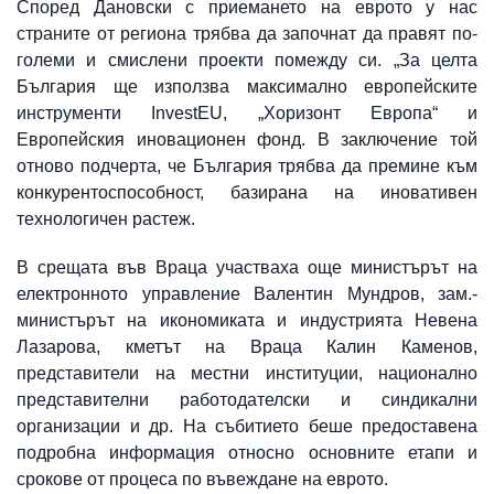
Според Дановски с приемането на еврото у нас
страните от региона трябва да започнат да правят по-
големи и смислени проекти помежду си. „За целта
България ще използва максимално европейските
инструменти InvestEU, „Хоризонт Европа“ и
Европейския иновационен фонд. В заключение той
отново подчерта, че България трябва да премине към
конкурентоспособност, базирана на иновативен
технологичен растеж.
В срещата във Враца участваха още министърът на
електронното управление Валентин Мундров, зам.-
министърът на икономиката и индустрията Невена
Лазарова, кметът на Враца Калин Каменов,
представители на местни институции, национално
представителни работодателски и синдикални
организации и др. На събитието беше предоставена
подробна информация относно основните етапи и
срокове от процеса по въвеждане на еврото.