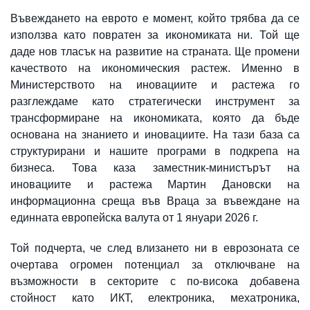
Въвеждането на еврото е момент, който трябва да се
използва като пoвратен за икономиката ни. Той ще
даде нов тласък на развитие на страната. Ще промени
качеството на икономическия растеж. Именно в
Министерството на иновациите и растежа го
разглеждаме като стратегически инструмент за
трансформиране на икономиката, която да бъде
основана на знанието и иновациите. На тази база са
структурирани и нашите програми в подкрепа на
бизнеса. Това каза заместник-министърът на
иновациите и растежа Мартин Дановски на
информационна среща във Враца за въвеждане на
единната европейска валута от 1 януари 2026 г.
Той подчерта, че след влизането ни в еврозоната се
очертава огромен потенциал за отключване на
възможности в секторите с по-висока добавена
стойност като ИКТ, електроника, мехатроника,