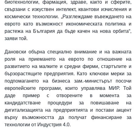
биотехнологии, фармация, здраве, както и сферите,
свързани с изкуствен интелект, квантови изчисления и
космически технологии. „Разглеждаме въвеждането на
еврото като възможност икономическата политика и
растежа на България да бъде качен на нова орбита“,
заяви той.
Дановски обърна специално внимание и на важната
роля на приемането на еврото по отношение на
развитието на малките и средни фирми, стартъпите и
бързорастящите предприятия. Като ключови мерки за
подпомагането на бизнеса зам.-министърът посочи
европейските програми, които управлява МИР. Той
даде пример с отворените в момента за
кандидатстване процедури за повишаване на
дигитализацията на предприятията и постави акцент
върху възможността да получат финансиране за
технологии от Индустрия 4.0.