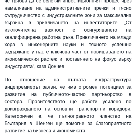
че трябва да се облекчи инвестиционният процес чрез
намаляване на административните пречки и тясно
сътрудничество с индустриалните зони за максимална
бързина в привличането на инвеститорите. „От
изключителна важност е осигуряването на
квалифицирана работна ръка. Привличането на млади
хора в инженерните науки и тяхното успешно
задържане у нас е ключова част от повишаването на
икономическия растеж и поставянето на фокус върху
индустрията“, каза Дончев.
По отношение на пътната инфраструктура
вицепремиерът заяви, че има огромен потенциал за
развитие на публичното-частно партньорство в
сектора. Правителството ще работи усилено по
доизграждането на основни транспортни коридори.
Категоричен е, че пълноправното членство на
България в Шенген ще помогне за благоприятното
развитие на бизнеса и икономиката.