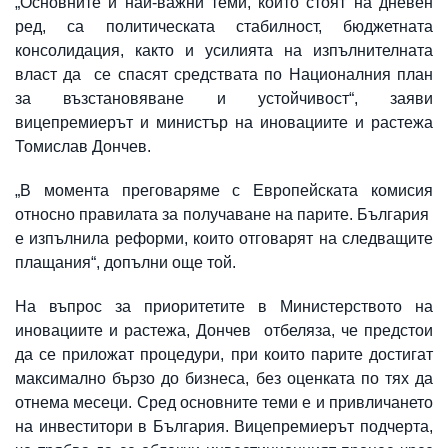
„Основните и най-важни теми, които стоят на дневен
ред, са политическата стабилност, бюджетната
консолидация, както и усилията на изпълнителната
власт да се спасят средствата по Националния план
за възстановяване и устойчивост“, заяви
вицепремиерът и министър на иновациите и растежа
Томислав Дончев.
„В момента преговаряме с Европейската комисия
относно правилата за получаване на парите. България
е изпълнила реформи, които отговарят на следващите
плащания“, допълни още той.
На въпрос за приоритетите в Министерството на
иновациите и растежа, Дончев отбеляза, че предстои
да се приложат процедури, при които парите достигат
максимално бързо до бизнеса, без оценката по тях да
отнема месеци. Сред основните теми е и привличането
на инвеститори в България. Вицепремиерът подчерта,