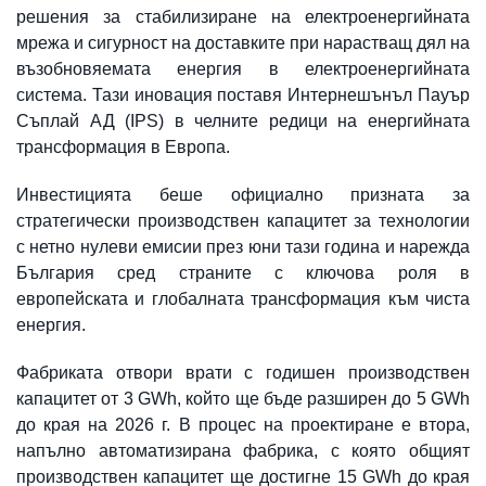
решения за стабилизиране на електроенергийната
мрежа и сигурност на доставките при нарастващ дял на
възобновяемата енергия в електроенергийната
система. Тази иновация поставя Интернешънъл Пауър
Съплай АД (IPS) в челните редици на енергийната
трансформация в Европа.
Инвестицията беше официално призната за
стратегически производствен капацитет за технологии
с нетно нулеви емисии през юни тази година и нарежда
България сред страните с ключова роля в
европейската и глобалната трансформация към чиста
енергия.
Фабриката отвори врати с годишен производствен
капацитет от 3 GWh, който ще бъде разширен до 5 GWh
до края на 2026 г. В процес на проектиране е втора,
напълно автоматизирана фабрика, с която общият
производствен капацитет ще достигне 15 GWh до края