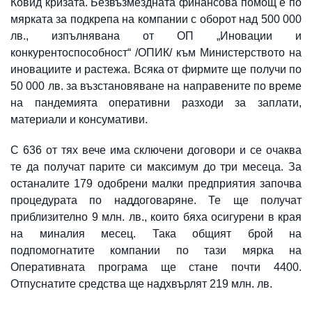
Ковид кризата. Безвъзмездната финансова помощ е по
мярката за подкрепа на компании с оборот над 500 000
лв., изпълнявана от ОП „Иновации и
конкурентоспособност“ /ОПИК/ към Министерството на
иновациите и растежа. Всяка от фирмите ще получи по
50 000 лв. за възстановяване на направените по време
на пандемията оперативни разходи за заплати,
материали и консумативи.
С 636 от тях вече има сключени договори и се очаква
те да получат парите си максимум до три месеца. За
останалите 179 одобрени малки предприятия започва
процедурата по наддоговаряне. Те ще получат
приблизително 9 млн. лв., които бяха осигурени в края
на миналия месец. Така общият брой на
подпомогнатите компании по тази мярка на
Оперативната програма ще стане почти 4400.
Отпуснатите средства ще надхвърлят 219 млн. лв.