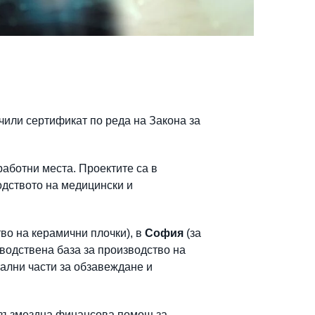
чили сертификат по реда на Закона за
работни места. Проектите са в
одството на медицински и
во на керамични плочки), в
София
(за
водствена база за производство на
тални части за обзавеждане и
езвъзмездна финансова помощ за