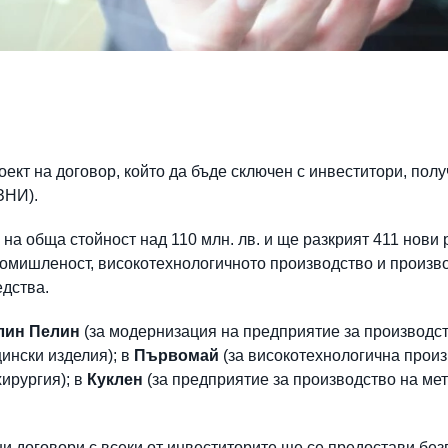
ект на договор, който да бъде сключен с инвеститори, полу
ЗНИ).
на обща стойност над 110 млн. лв. и ще разкрият 411 нови 
омишленост, високотехнологичното производство и произв
едства.
Елин Пелин
(за модернизация на предприятие за производст
ински изделия); в
Първомай
(за високотехнологична произ
ирургия); в
Куклен
(за предприятие за производство на ме
и договори с всеки от инвеститорите ще се предостави б