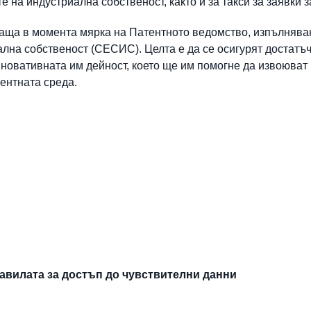
 на индустриална собственост, както и за такси за заявки 
аща в момента мярка на Патентното ведомство, изпълнява
ална собственост (СЕСИС). Целта е да се осигурят достатъ
новативната им дейност, което ще им помогне да извоюват 
ентната среда.
авилата за достъп до чувствителни данни