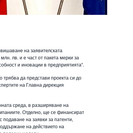
овишаване на заявителската
лн. лв. и е част от пакета мерки за
собност и иновации в предприятията“.
о трябва да представи проекта си до
кспертите на Главна дирекция
нната среда, в разширяване на
омпаниите. Отделно, ще се финансират
с подаване на заявки за патенти,
поддържане на действието на