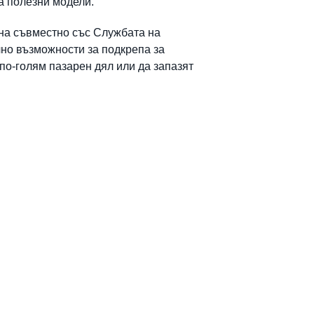
за полезни модели.
на съвместно със Службата на
чно възможности за подкрепа за
по-голям пазарен дял или да запазят