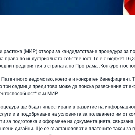
и растежа (МИР) отвори за кандидатстване процедура за п
а права по индустриалната собственост. Тя е с бюджет 16,3 м
редни предприятия в страната по Програма „Конкурентоспо
Патентното ведомство, което е и конкретен бенефициент. Т
о до три седмици преди това може да поиска разяснения от е
ентоспособност“ към МИР.
процедура ще бъдат инвестирани в развитие на информацио
слуги и в подобряване на условията за ползването им от к
уги за подготовка и оформяне на документацията, свързана 
шлени дизайни. Ще се възстановяват и платените такси за 