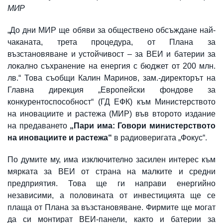
МИР
„До дни МИР ще обяви за обществено обсъждане най-
чаканата, трета процедура, от Плана за
възстановяване и устойчивост – за ВЕИ и батерии за
локално съхранение на енергия с бюджет от 200 млн.
лв.“ Това съобщи Калин Маринов, зам.-директорът на
Главна дирекция „Европейски фондове за
конкурентоспособност“ (ГД ЕФК) към Министерството
на иновациите и растежа (МИР) във второто издание
на предаването
„Пари има: Говори министерството
на иновациите и растежа“
в радиоверигата „Фокус“.
По думите му, има изключително засилен интерес към
мярката за ВЕИ от страна на малките и средни
предприятия. Това ще ги направи енергийно
независими, а половината от инвестицията ще се
плаща от Плана за възстановяване. Фирмите ще могат
да си монтират ВЕИ-панели, както и батерии за