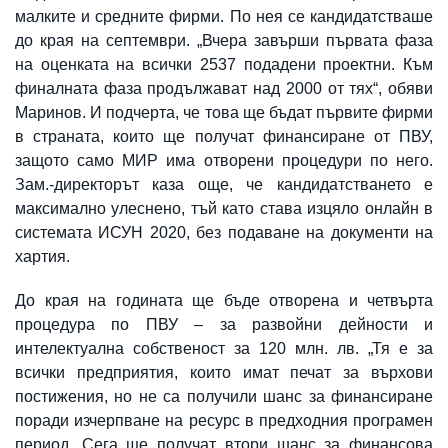
малките и средните фирми. По нея се кандидатстваше
до края на септември. „Вчера завърши първата фаза
на оценката на всички 2537 подадени проектни. Към
финалната фаза продължават над 2000 от тях“, обяви
Маринов. И подчерта, че това ще бъдат първите фирми
в страната, които ще получат финансиране от ПВУ,
защото само МИР има отворени процедури по него.
Зам.-директорът каза още, че кандидатстването е
максимално улеснено, тъй като става изцяло онлайн в
системата ИСУН 2020, без подаване на документи на
хартия.
До края на годината ще бъде отворена и четвърта
процедура по ПВУ – за развойни дейности и
интелектуална собственост за 120 млн. лв. „Тя е за
всички предприятия, които имат печат за върхови
постижения, но не са получили шанс за финансиране
поради изчерпване на ресурс в предходния програмен
период. Сега ще получат втори шанс за финансова