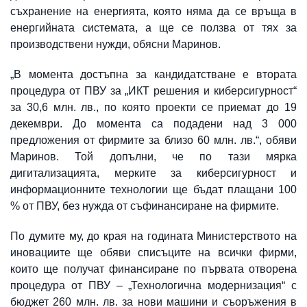
съхранение на енергията, която няма да се връща в
енергийната системата, а ще се ползва от тях за
производствени нужди, обясни Маринов.
„В момента достъпна за кандидатстване е втората
процедура от ПВУ за „ИКТ решения и киберсигурност“
за 30,6 млн. лв., по която проекти се приемат до 19
декември. До момента са подадени над 3 000
предложения от фирмите за близо 60 млн. лв.“, обяви
Маринов. Той допълни, че по тази мярка
дигитализацията, мерките за киберсигурност и
информационните технологии ще бъдат плащани 100
% от ПВУ, без нужда от съфинансиране на фирмите.
По думите му, до края на годината Министерството на
иновациите ще обяви списъците на всички фирми,
които ще получат финансиране по първата отворена
процедура от ПВУ – „Технологична модернизация“ с
бюджет 260 млн. лв. за нови машини и съоръжения в