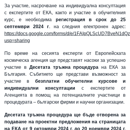
За участие, насрочване на индивидуална консултация
с експертите от ЕКА, както и участие в обучителния
курс, е необходима
регистрация в срок до 25
септември 2024 г
. на следния електронен адрес:
https://docs.google.com/forms/d/e/1FAIpQLScUD7BveN
usp=sharing
По време на сесията експерти от Европейската
космическа агенция ще представят насоки за успешно
участие в
Десетата тръжна процедура
на ЕКА за
България. Събитието ще представи възможност за
участие в
безплатни обучителни курсове и
индивидуални консултации
с експертите от
Агенцията в помощ на потенциалните участници в
процедурата – български фирми и научни организации.
Десетата тръжна процедура ще бъде отворена за
подаване на проектни предложения на страницата
на ЕКА
от 9 октомври 2024 г. до 20 ноември 2024 г.