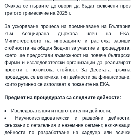
Очаква се първите договори да бъдат сключени през
третото тримесечие на 2025 г.
За ускоряване процеса на преминаване на България
към Асоциирана държава член на ЕКА,
Министерството на иновациите и растежа завиши
стойността на общия бюджет за участие в процедурата,
което ще предостави възможност на повече български
фирми и изследователски организации да реализират
проекти с по-висока стойност. За Десетата тръжна
процедура се включиха тип дейности за финансиране,
които рутинно се използват в поканите на ЕКА.
Предмет на процедурата са следните дейности:
Изследователски и подготвителни дейности;
Научноизследователски и развойни дейности,
свързани с летателния и наземния сегмент, включващи
дейности по разработване на хардуер или всички