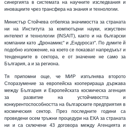
синергията в системата на научните изследвания и
иновациите чрез трансфера на знания и технологии.
Министър Стойчева отбеляза значимостта за страната
ни на Института за компютърни науки, изкуствен
интелект и технологии (INSAIT), както и на български
компании като „Дронамикс“ и „Ендуросат“. По думите й
подобно изложение, на което се показват напредъкът и
тенденциите в сектора, е от значение не само за
България, а и за региона.
Тя припомни още, че МИР изпълнява второто
Споразумение за европейска кооперираща държава
между България и Европейската космическа агенция
за развитие на устойчивостта и
конкурентоспособността на българските предприятия в
космическия сектор. През последните години са
проведени осем тръжни процедури на ЕКА за страната
ни и са сключени 43 договора между Агенцията и