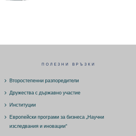
ПОЛЕЗНИ ВРЪЗКИ
Второстепенни разпоредители
Дружества с държавно участие
Институции
Европейски програми за бизнеса „Научни
изследвания и иновации“