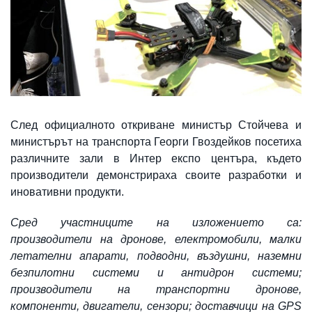
След официалното откриване министър Стойчева и
министърът на транспорта Георги Гвоздейков посетиха
различните зали в Интер експо центъра, където
производители демонстрираха своите разработки и
иновативни продукти.
Сред участниците на изложението са:
п
роизводители на дронове, електромобили, малки
летателни апарати, подводни,
въздушни, наземни
безпилотни системи и антидрон системи;
п
роизводители на транспортни дронове
,
компоненти, двигатели, сензори;
д
оставчици на GPS