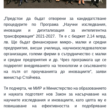
„Предстои да бъдат отворени за кандидатстване
процедурите по Програма „Научни изследвания,
иновации и дигитализация за интелигентна
трансформация“ 2021-2027. Тя е с бюджет 2,14 млрд.
лв. Ще бъдат финансирани микро-, малки и средни
предприятия, висши училища, научноизследователски
организации, големи фирми в сътрудничество с малки
и средни предприятия и др. Чрез програмата ще се
подкрепят внедряването на технологии и скъсяването
на пътя от проучванията до иновациите“, заяви
министър Стойчева.
Тя подчерта, че МИР и Министерство на образованието
и науката подготвят нов Закон за насърчаване на
научните изследвания и иновациите, като целта му е
повишаване на ефективността и подобряване