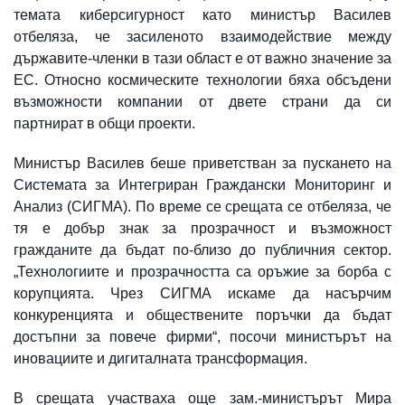
темата киберсигурност като министър Василев
отбеляза, че засиленото взаимодействие между
държавите-членки в тази област е от важно значение за
ЕС. Относно космическите технологии бяха обсъдени
възможности компании от двете страни да си
партнират в общи проекти.
Министър Василев беше приветстван за пускането на
Системата за Интегриран Граждански Мониторинг и
Анализ (СИГМА). По време се срещата се отбеляза, че
тя е добър знак за прозрачност и възможност
гражданите да бъдат по-близо до публичния сектор.
„Технологиите и прозрачността са оръжие за борба с
корупцията. Чрез СИГМА искаме да насърчим
конкуренцията и обществените поръчки да бъдат
достъпни за повече фирми“, посочи министърът на
иновациите и дигиталната трансформация.
В срещата участваха още зам.-министърът Мира