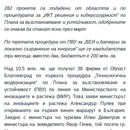
282 проекта са подадени от областта и по
процедурата за „ИКТ решения и киберсигурност“ по
Плана за възстановяване и устойчивост, одобрените
се очаква да станат ясни през март
По третата процедура от ПВУ за „ВЕИ и батерии за
локално съхранение на енергия“ ще се кандидатства
три месеца, вместо два, бюджетът е 200 млн. лв.
Над 10.5 млн. лв. ще получат 38 фирми от Област
Благоевград по първата процедура „Технологична
модернизация“ по Плана за възстановяване и
устойчивост (ПВУ) по линия на Министерството на
иновациите и растежа (МИР). Това заяви министърът
на иновациите и растежа Александър Пулев при
откриването на първия винен маршрут в България.
Заедно с министъра на туризма Илин Димитров и
министъра на земеделието Явор Гечев, той посети гр.