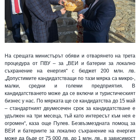
На срещата министърът обяви и отварянето на трета
процедура от ПВУ – за „ВЕИ и батерии за локално
съхранение на енергия“ с бюджет 200 млн. лв.
„Допустимите кандидатстващи по тази мярка са микро-,
малки, средни и големи предприятия. В
кандидатстването може да се включи и туристическият
бизнес у нас. По мярката ще се кандидатства до 15 май
– стандартният двумесечен срок за кандидатстване е
удължен на три месеца, тъй като интересът към нея е
огромен“, каза още Пулев. Безвъзмездната помощ за
ВЕИ и батериите за локално съхранение на енергия
може да бъде от 75 000 лв. до 1 млн. лв., в зависимост