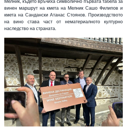
Мелник, където връчиха символично първата табела за
винен маршрут на кмета на Мелник Сашо Филипов и
кмета на Сандански Атанас Стоянов. Производството
на вино става част от нематериалното културно
наследство на страната.