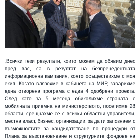
„Всички тези резултати, които можем да обявим днес
пред вас, са в резултат на безпрецедентната
информационна кампания, която осъществихме с моя
екип. Когато влязохме в кабинета на МИР, заварихме
една отворена програма с едва 4 одобрени проекта.
След като за 5 месеца обиколихме страната с
мобилната приемна на министерството, посетихме 28
области, срещнахме се с всички областни управители,
местна власт, бизнес, организации, за да ги запознаем с
възможностите за кандидатстване по процедури от
Плана за възстановяване и структурните фондове на