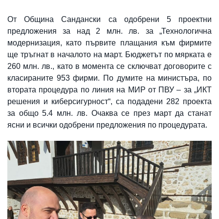
От Община Сандански са одобрени 5 проектни
предложения за над 2 млн. лв. за „Технологична
модернизация, като първите плащания към фирмите
ще тръгнат в началото на март. Бюджетът по мярката е
260 млн. лв., като в момента се сключват договорите с
класираните 953 фирми. По думите на министъра, по
втората процедура по линия на МИР от ПВУ – за „ИКТ
решения и киберсигурност“, са подадени 282 проекта
за общо 5.4 млн. лв. Очаква се през март да станат
ясни и всички одобрени предложения по процедурата.