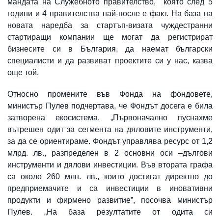
мандата на Служебното правителство, която след 5
години и 4 правителства най-после е факт. На база на
новата наредба за стартъп-визата чуждестранни
стартиращи компании ще могат да регистрират
бизнесите си в България, да наемат български
специалисти и да развиват проектите си у нас, казва
още той.
Относно промените във Фонда на фондовете,
министър Пулев подчертава, че Фондът досега е била
затворена екосистема. „Първоначално пуснахме
вътрешен одит за сегмента на дяловите инструменти,
за да се ориентираме. Фондът управлява ресурс от 1,2
млрд. лв., разпределен в 2 основни оси –дългови
инструменти и дялови инвестиции. Във втората графа
са около 260 млн. лв., които достигат директно до
предприемачите и са инвестиции в иновативни
продукти и фирмено развитие”, посочва министър
Пулев. „На база резултатите от одита си