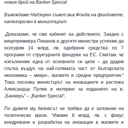
новия брой на Banker Special
Въвеждаме Надзорен съвет във Фонда на фондовете,
категоричен е министърът
„Доказахме, че сме кабинет на действието. Заедно с
вицепремиера Пеканов и другите министри успяхме да
осигурим 14 млрд. лв. одобрени средства по 7
програми от структурните фондове на ЕС. Смятам, че
изпълнихме една от основните си цели – да дадем
глътка въздух на най-голямата част от българската
икономика – микро-, малките и средни предприятия.“
Това посочва министърът на иновациите и растежа
Александър Пулев в интервю за изданието на в.
„Банкеръ“ – „Banker Special“.
По думите му, бизнесът не трябва да е заложник на
политически кризи. “Имаме 6 млрд. лв. с фокус
внедряване и разработка на иновации в малките и