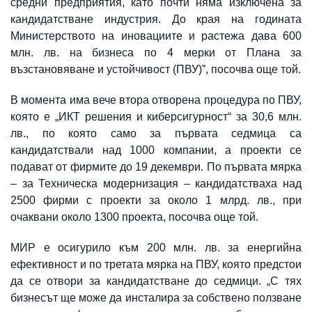
средни предприятия, като почти няма изключена за
кандидатстване индустрия. До края на годината
Министерството на иновациите и растежа дава 600
млн. лв. на бизнеса по 4 мерки от Плана за
възстановяване и устойчивост (ПВУ)”, посочва още той.
В момента има вече втора отворена процедура по ПВУ,
която е „ИКТ решения и киберсигурност“ за 30,6 млн.
лв., по която само за първата седмица са
кандидатствали над 1000 компании, а проекти се
подават от фирмите до 19 декември. По първата мярка
– за Техническа модернизация – кандидатстваха над
2500 фирми с проекти за около 1 млрд. лв., при
очаквани около 1300 проекта, посочва още той.
МИР е осигурило към 200 млн. лв. за енергийна
ефективност и по третата мярка на ПВУ, която предстои
да се отвори за кандидатстване до седмици. „С тях
бизнесът ще може да инсталира за собствено ползване