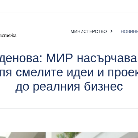
МИНИСТЕРСТВО
НОВИН
енова: МИР насърчава
я смелите идеи и проек
до реалния бизнес