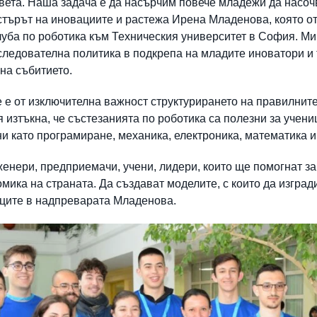
света. Наша задача е да насърчим повече младежи да насоч
стърът на иновациите и растежа Ирена Младенова, която о
луба по роботика към Техническия университет в София. М
ледователна политика в подкрепа на младите иноватори и 
 на събитието.
 е от изключителна важност структурирането на правилните
я изтъкна, че състезанията по роботика са полезни за учени
и като програмиране, механика, електроника, математика и
нери, предприемачи, учени, лидери, които ще помогнат за 
мика на страната. Да създават моделите, с които да изград
иците в надпреварата Младенова.