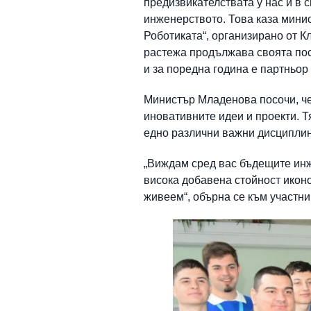
предизвикателствата у нас и в 
инженерството. Това каза мини
Роботиката“, организирано от К
растежа продължава своята пос
и за поредна година е партньор
Министър Младенова посочи, че
иновативните идеи и проекти. Т
едно различни важни дисциплин
„Виждам сред вас бъдещите инже
висока добавена стойност иконо
живеем“, обърна се към участн