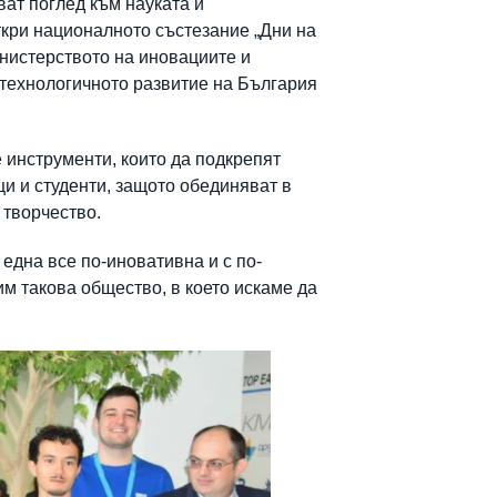
ват поглед към науката и
ткри националното състезание „Дни на
инистерството на иновациите и
технологичното развитие на България
 инструменти, които да подкрепят
ци и студенти, защото обединяват в
 творчество.
една все по-иновативна и с по-
им такова общество, в което искаме да