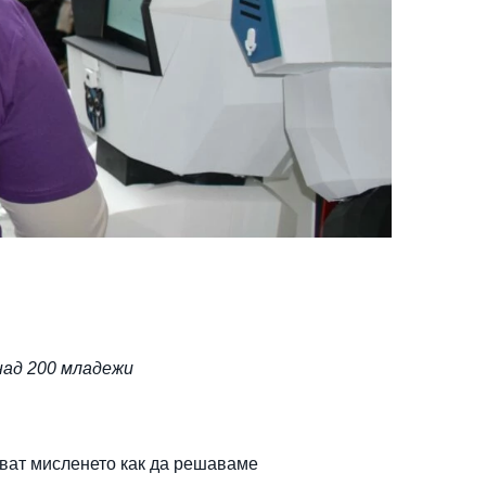
над 200 младежи
чват мисленето как да решаваме