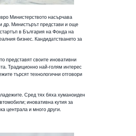
. евро Министерството насърчава
 и др. Министърът представи и още
стартъп в България на Фонда на
еалния бизнес. Кандидатстването за
ето представят своите иновативни
ята. Традиционно най-голям интерес
ежите търсят технологични отговори
младежите. Сред тях бяха хуманоиден
автомобили; иновативна кутия за
а централа и много други.