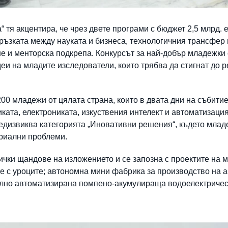
а“ тя акцентира, че чрез двете програми с бюджет 2,5 млрд
ръзката между науката и бизнеса, технологичния трансфер
е и менторска подкрепа. Конкурсът за най-добър младежки 
и на младите изследователи, които трябва да стигнат до р
200 младежи от цялата страна, които в двата дни на събити
иката, електрониката, изкуствения интелект и автоматизаци
редизвиква категорията „Иновативни решения“, където млад
риални проблеми.
чки щандове на изложението и се запозна с проектите на 
те с уроците; автономна мини фабрика за производство на 
лно автоматизирана помпено-акумулираща водоелектрическ